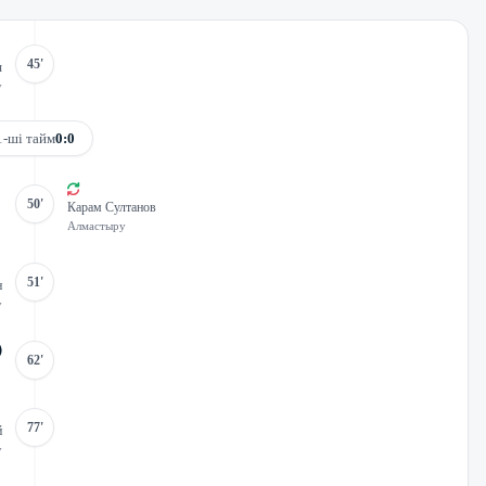
45'
ч
у
1-ші тайм
0:0
50'
Карам Султанов
Алмастыру
51'
н
у
62'
77'
й
у