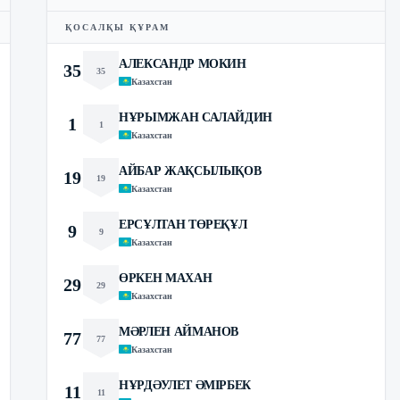
ҚОСАЛҚЫ ҚҰРАМ
АЛЕКСАНДР МОКИН
35
35
Казахстан
НҰРЫМЖАН САЛАЙДИН
1
1
Казахстан
АЙБАР ЖАҚСЫЛЫҚОВ
19
19
Казахстан
ЕРСҰЛТАН ТӨРЕҚҰЛ
9
9
Казахстан
ӨРКЕН МАХАН
29
29
Казахстан
МӘРЛЕН АЙМАНОВ
77
77
Казахстан
НҰРДӘУЛЕТ ӘМІРБЕК
11
11