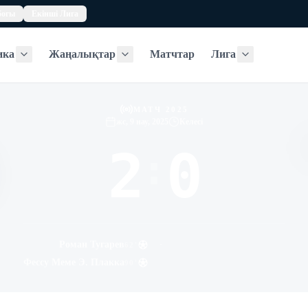
богы
Екінші Лига
ика
Жаңалықтар
Матчтар
Лига
Статистика
Жаңалықтар
Лига
МАТЧ 2025
жс, 9 нау, 2025
Келесі
2
0
:
-
Роман Тугарев
62
'
Фессу Меме Э. Плакка
90
'