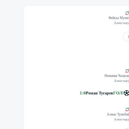
Фейсал Мули
Алмастыр
Неманья Чаласа
Алмастыр
1
:
0
ГОЛ
!
Роман Тугарев
Алмас Тулюба
Алмастыр