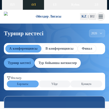
Skip to content
ПЛ
ӘЛ
1Л
Кубок
2Л
Әйелдер Лигасы
KZ
|
RU
Турнир кестесі
2026
А конференциясы
В конференциясы
Финал
Турнир кестесі
Тур бойынша нәтижелер
Фильтр
Барлығы
Үйде
Қонақта