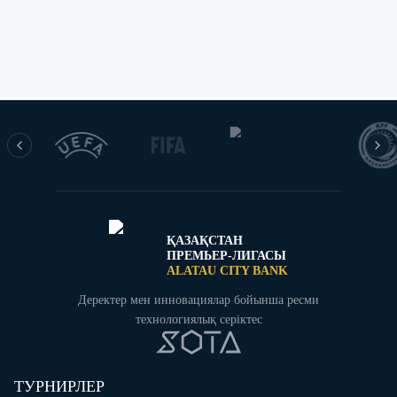
ҚАЗАҚСТАН
ПРЕМЬЕР-ЛИГАСЫ
ALATAU CITY BANK
Деректер мен инновациялар бойынша ресми
технологиялық серіктес
ТУРНИРЛЕР