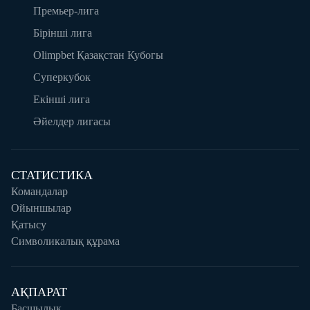
Премьер-лига
Бірінші лига
Olimpbet Қазақстан Кубогы
Суперкубок
Екінші лига
Әйелдер лигасы
СТАТИСТИКА
Командалар
Ойыншылар
Қатысу
Символикалық құрама
АҚПАРАТ
Басшылық