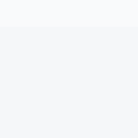
ИКА
АҚПАРАТ
Басшылық
р
Жаңалықтар