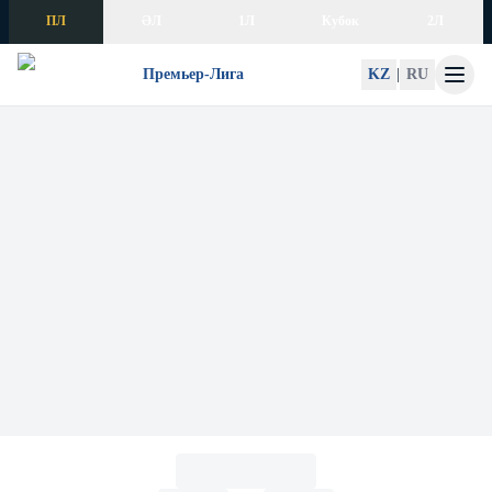
Skip to content
ПЛ
ӘЛ
1Л
Кубок
2Л
Премьер-Лига
KZ
|
RU