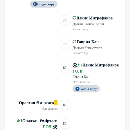
Голды көру
Денис Митрофанов
78'
Драган Стоисавлевич
Алмастыру
Гаврил Кан
78'
Досжан Кенжеғұлов
Алмастыру
3
:
1
Денис Митрофанов
80'
ГОЛ
!
Гаврил Кан
Нәтижелі пас
Голды көру
Оралхан Өміртаев
83'
Сары қағаз
4
:
1
Оралхан Өміртаев
85'
ГОЛ
!