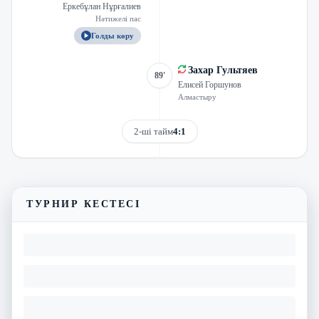
Еркебұлан Нұрғалиев
Нәтижелі пас
Голды көру
Захар Гультяев
89'
Елисей Горшунов
Алмастыру
2-ші тайм
4:1
Трансляцияны көру
Матчтың бейнешолуы
ТУРНИР КЕСТЕСІ