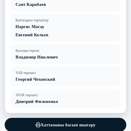
Саят Карабаев
Қапталдағы төрешілер
Наргис Магау
Евгений Кольев
Қосалқы төреші
Владимир Никлевич
VAR төрешісі
Георгий Чеховский
AVAR төрешісі
Дмитрий Филоненко
Хаттаманы басып шығару