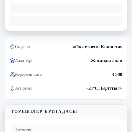
«Оқжетпес», Көкшетау
Стадион
Жасанды алаң
Алаң түрі
3 500
Көрермен саны
+21°C, Бұлтты
Ауа райы
ТӨРЕШІЛЕР БРИГАДАСЫ
Бас төреші