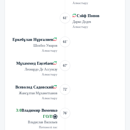
Алмастыру
Сэйф Попов
61'
Дарко Додев
Алмастыру
Еркебұлан Нұрғалиев
61'
Шохбоз Умаров
Алмастыру
Мұхаммед Еңсебаев
67'
Леонардо Де Ассунсау
Алмастыру
Всеволод Садовский
72'
Жансұлтан Мұхаметханов
Алмастыру
3
:
0
Владимир Воменко
76'
ГОЛ
!
Владислав Васильев
Нәтижелі пас