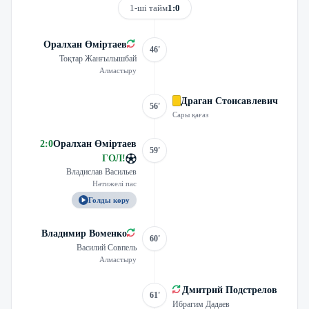
1-ші тайм
1:0
Оралхан Өміртаев
46'
Тоқтар Жанғылышбай
Алмастыру
Драган Стоисавлевич
56'
Сары қағаз
2
:
0
Оралхан Өміртаев
59'
ГОЛ
!
Владислав Васильев
Нәтижелі пас
Голды көру
Владимир Воменко
60'
Василий Совпель
Алмастыру
Дмитрий Подстрелов
61'
Ибрагим Дадаев