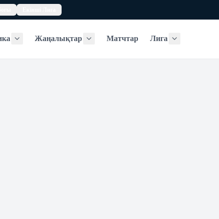
богы
Екінші Лига
ика
Жаңалықтар
Матчтар
Лига
Статистика
Жаңалықтар
Лига