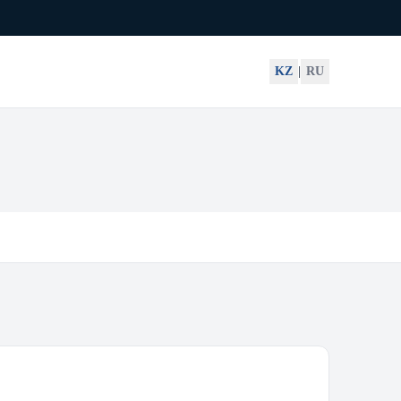
KZ
|
RU