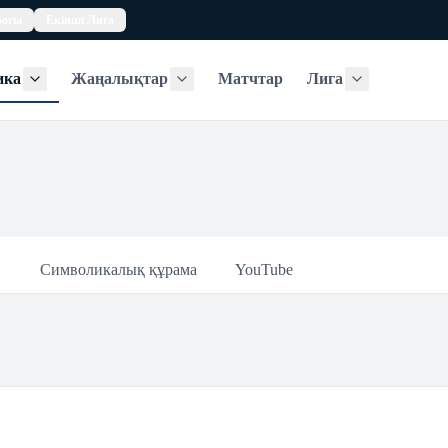
богы
Екінші Лига
ика
Жаңалықтар
Матчтар
Лига
Статистика
Жаңалықтар
Лига
Символикалық құрама
YouTube