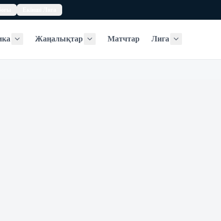
богы
Екінші Лига
ика
Жаңалықтар
Матчтар
Лига
Статистика
Жаңалықтар
Лига