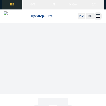
Skip to content
ПЛ
ӘЛ
1Л
Кубок
2Л
Премьер-Лига
KZ
|
RU