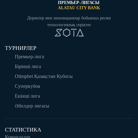
ПРЕМЬЕР-ЛИГАСЫ
ALATAU CITY BANK
Деректер мен инновациялар бойынша ресми
технологиялық серіктес
ТУРНИРЛЕР
Премьер-лига
Бірінші лига
Olimpbet Қазақстан Кубогы
Суперкубок
Екінші лига
Әйелдер лигасы
СТАТИСТИКА
Командалар