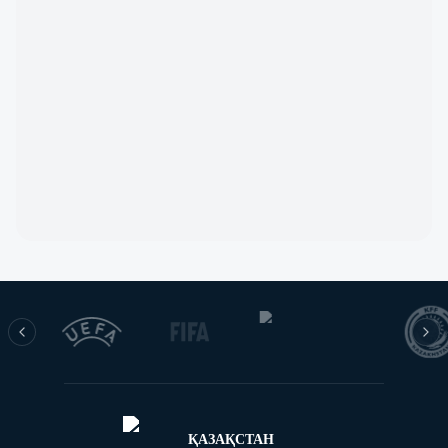
ҚАЗАҚСТАН