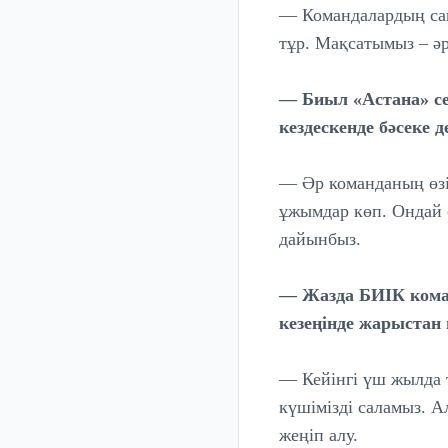
— Командалардың саны
тұр. Мақсатымыз – әр
— Биыл «Астана» се
кездескенде бәсеке 
— Әр команданың өзі
ұжымдар көп. Ондай 
дайынбыз.
— Жазда БИІК коман
кезеңінде жарыстан
— Кейінгі үш жылда 
күшімізді саламыз. 
жеңіп алу.