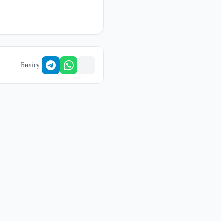
Бөлісу
: