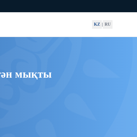
KZ
|
RU
 тән мықты