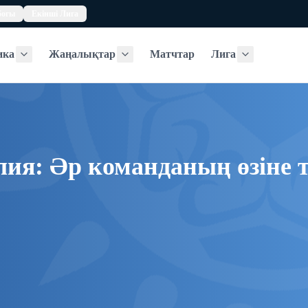
богы
Екінші Лига
ика
Жаңалықтар
Матчтар
Лига
Статистика
Жаңалықтар
Лига
лия: Әр команданың өзіне