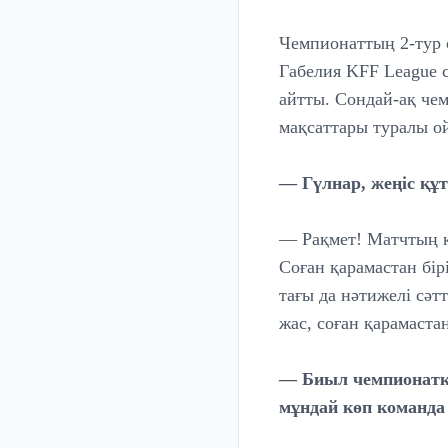
Чемпионаттың 2-тур
Габелия KFF League с
айтты. Сондай-ақ че
мақсаттары туралы о
— Гүлнар, жеңіс құ
— Рақмет! Матчтың қи
Соған қарамастан бірі
тағы да нәтижелі сәт
жас, соған қарамаста
— Биыл чемпионатқа
мұндай көп команда