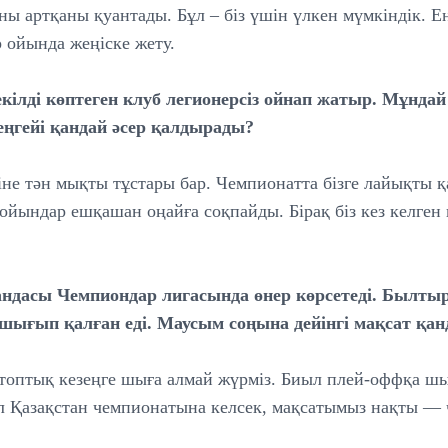
 артқаны қуантады. Бұл – біз үшін үлкен мүмкіндік. Енд
 ойында жеңіске жету.
кілді көптеген клуб легионерсіз ойнап жатыр. Мұнда
деңгейі қандай әсер қалдырады?
не тән мықты тұстары бар. Чемпионатта бізге лайықты қ
ойындар ешқашан оңайға соқпайды. Бірақ біз кез келген
дасы Чемпиондар лигасында өнер көрсетеді. Былтыр
 шығып қалған еді. Маусым соңына дейінгі мақсат қан
топтық кезеңге шыға алмай жүрміз. Биыл плей-оффқа шы
Ал Қазақстан чемпионатына келсек, мақсатымыз нақты —