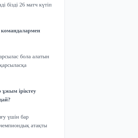
і бізді 26 матч күтіп
й командалармен
арсылас бола алатын
 қарсыласқа
 ұжым іріктеу
дай?
ғу үшін бар
 чемпиондық атақты