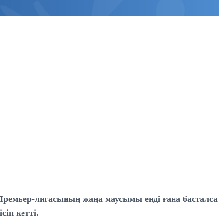
Премьер-лигасының жаңа маусымы енді ғана басталса 
ісіп кетті.