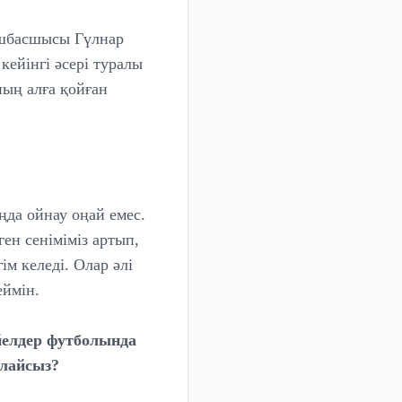
шбасшысы Гүлнар
кейінгі әсері туралы
ның алға қойған
ңда ойнау оңай емес.
ген сеніміміз артып,
ім келеді. Олар әлі
еймін.
йелдер футболында
алайсыз?