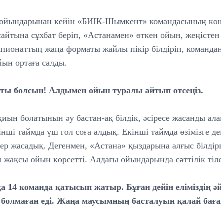
 ойындарынан кейін «БИІК-Шымкент» командасының кө
айтына сұхбат беріп, «Астанамен» өткен ойын, жеңістен 
мпионаттың жаңа форматы жайлы пікір білдіріп, команда
йын ортаға салды.
тты болсын! Алдымен ойын туралы айтып өтсеңіз.
ын болатынын әу бастан-ақ білдік, әсіресе жасанды ала
нші таймда үш гол соға алдық. Екінші таймда өзімізге де
тер жасадық. Дегенмен, «Астана» қыздарына алғыс білдірг
н жақсы ойын көрсетті. Алдағы ойындарында сәттілік тіл
 14 команда қатысып жатыр. Бұған дейін еліміздің ә
 болмаған еді. Жаңа маусымның басталуын қалай бағ