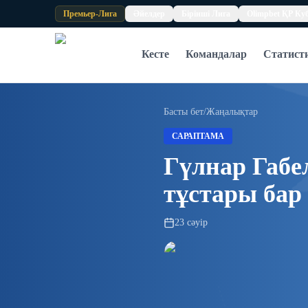
Skip to content
Премьер-Лига
Әйелдер
Бірінші Лига
Olimpbet ҚР Ку
Кесте
Командалар
Статист
Басты бет
/
Жаңалықтар
САРАПТАМА
Гүлнар Габе
тұстары бар
23 сәуір