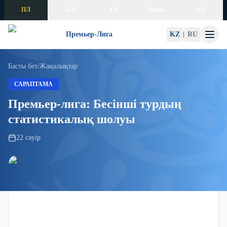
Skip to content
ПЛ
ӘЛ
1Л
Кубок
2Л
Премьер-Лига
KZ
|
RU
Басты бет
/
Жаңалықтар
САРАПТАМА
Премьер-лига: Бесінші турдың
статистикалық шолуы
22 сәуір