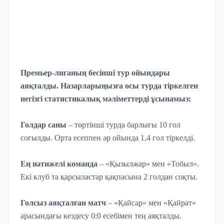
Премьер-лиганың бесінші тур ойындары
аяқталды. Назарларыңызға осы турда тіркелген
негізгі статистикалық мәліметтерді ұсынамыз:
Голдар саны
– төртінші турда барлығы 10 гол
соғылды. Орта есеппен әр ойында 1,4 гол тіркелді.
Ең нәтижелі команда
– «Қызылжар» мен «Тобыл».
Екі клуб та қарсыластар қақпасына 2 голдан соқты.
Голсыз аяқталған матч
– «Қайсар» мен «Қайрат»
арасындағы кездесу 0:0 есебімен тең аяқталды.