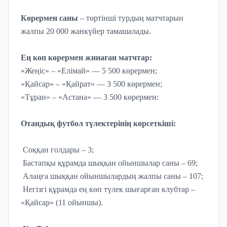
Көрермен саны
– төртінші турдың матчтарын
жалпы 20 000 жанкүйер тамашалады.
Ең көп көрермен жинаған матчтар:
«Жеңіс» – «Елімай» — 5 500 көрермен;
«Қайсар» – «Қайрат» — 3 500 көрермен;
«Тұран» – «Астана» — 3 500 көрермен:
Отандық футбол түлектерінің көрсеткіші:
Соққан голдары – 3;
Бастапқы құрамда шыққан ойыншылар саны – 69;
Алаңға шыққан ойыншылардың жалпы саны – 107;
Негізгі құрамда ең көп түлек шығарған клубтар –
«Қайсар» (11 ойыншы).