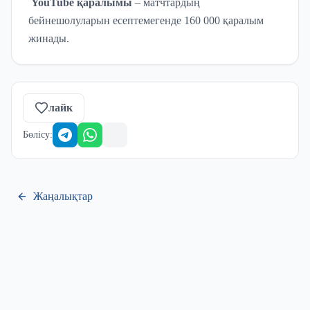
YouTube қаралымы
– матчтардың
бейнешолуларын есептемегенде 160 000 қаралым
жинады.
лайк
Бөлісу
:
Жаңалықтар