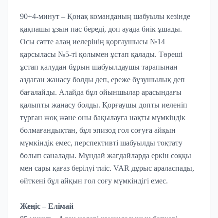
90+4-минут – Қонақ команданың шабуылы кезінде
қақпашы ұзын пас береді, доп ауада биік ұшады.
Осы сәтте алаң иелерінің қорғаушысы №14
қарсыласы №5-ті қолымен ұстап қалады. Төреші
ұстап қалудан бұрын шабуылдаушы тарапынан
аздаған жанасу болды деп, ереже бұзушылық деп
бағалайды. Алайда бұл ойыншылар арасындағы
қалыпты жанасу болды. Қорғаушы допты иеленіп
тұрған жоқ және оны бақылауға нақты мүмкіндік
болмағандықтан, бұл эпизод гол соғуға айқын
мүмкіндік емес, перспективті шабуылды тоқтату
болып саналады. Мұндай жағдайларда еркін соққы
мен сары қағаз берілуі тиіс. VAR дұрыс араласпады,
өйткені бұл айқын гол соғу мүмкіндігі емес.
Жеңіс – Елімай