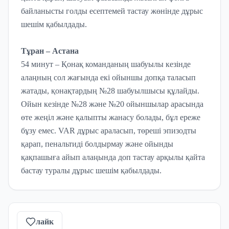
байланысты голды есептемей тастау жөнінде дұрыс
шешім қабылдады.
Тұран – Астана
54 минут – Қонақ команданың шабуылы кезінде
алаңның сол жағында екі ойыншы допқа таласып
жатады, қонақтардың №28 шабуылшысы құлайды.
Ойын кезінде №28 және №20 ойыншылар арасында
өте жеңіл және қалыпты жанасу болады, бұл ереже
бұзу емес. VAR дұрыс араласып, төреші эпизодты
қарап, пенальтиді болдырмау және ойынды
қақпашыға айып алаңында доп тастау арқылы қайта
бастау туралы дұрыс шешім қабылдады.
лайк