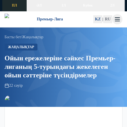
Skip to content
ПЛ
ӘЛ
1Л
Кубок
2Л
Премьер-Лига
KZ
|
RU
Басты бет
/
Жаңалықтар
ЖАҢАЛЫҚТАР
Ойын ережелеріне сәйкес Премьер-
лиганың 5-турындағы жекелеген
ойын сәттеріне түсіндірмелер
22 сәуір