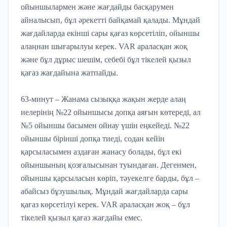
ойыншылармен және жағдайды басқарумен
айналысып, бұл әрекетті байқамай қалады. Мұндай
жағдайларда екінші сары қағаз көрсетіліп, ойыншы
алаңнан шығарылуы керек. VAR араласқан жоқ
және бұл дұрыс шешім, себебі бұл тікелей қызыл
қағаз жағдайына жатпайды.
63-минут – Жанама сызыққа жақын жерде алаң
иелерінің №22 ойыншысы допқа аяғын көтереді, ал
№5 ойыншы басымен ойнау үшін еңкейеді. №22
ойыншы бірінші допқа тиеді, содан кейін
қарсыласымен аздаған жанасу болады, бұл екі
ойыншының қозғалысынан туындаған. Дегенмен,
ойыншы қарсыласын көріп, тәуекелге барды, бұл –
абайсыз бұзушылық. Мұндай жағдайларда сары
қағаз көрсетілуі керек. VAR араласқан жоқ – бұл
тікелей қызыл қағаз жағдайы емес.