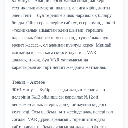
85 минут – Алаң иелері командасының бапкері
техникалық аймақтан шығып, алаңға кіріп, допты
әдейі тепті – бұл төрешіге ашық наразылық білдіру
болды. Ойын ережелеріне сәйкес, егер команда өкілі
«техникалық аймақтан әдейі шығып, төрешіге
наразылық білдірсе немесе арандатушы/шақырушы
әрекет жасаса», ол алаңнан қуылуы керек. Мұндай
жағдайда қызыл қағаз көрсетілуі тиіс. VAR
араласқан жоқ, бұл VAR хаттамасында
қарастырылған төрт негізгі жағдайға жатпайды.
Тобыл – Ақтөбе
90+3-минут – Бүйір сызыққа жақын жерде алаң
иелерінің №13 ойыншысы қарсылас №12-ні
денесімен ашық итеріп, допқа ойнауына кедергі
келтіреді. Осы шабуыл нәтижесінде алаң иелері гол
соғады. VAR дұрыс араласып, төреші эпизодты
қайта қарап, шабуыл фазасында жасалған фолға