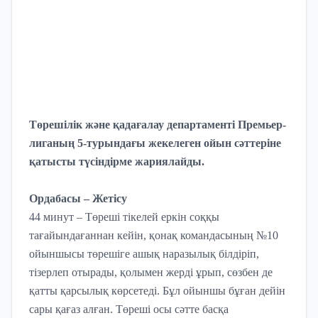
Төрешілік және қадағалау департаменті Премьер-
лиганың 5-турындағы жекелеген ойын сәттеріне
қатысты түсіндірме жариялайды.
Ордабасы – Жетісу
44 минут – Төреші тікелей еркін соққы
тағайындағаннан кейін, қонақ командасының №10
ойыншысы төрешіге ашық наразылық білдіріп,
тізерлеп отырады, қолымен жерді ұрып, сөзбен де
қатты қарсылық көрсетеді. Бұл ойыншы бұған дейін
сары қағаз алған. Төреші осы сәтте басқа