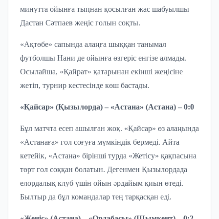
минутта ойынға тыңнан қосылған жас шабуылшы
Дастан Сәтпаев жеңіс голын соқты.
«Ақтөбе» сапында алаңға шыққан танымал
футболшы Нани де ойынға өзгеріс енгізе алмады.
Осылайша, «Қайрат» қатарынан екінші жеңісіне
жетіп, турнир кестесінде көш бастады.
«Қайсар» (Қызылорда) – «Астана» (Астана) – 0:0
Бұл матчта есеп ашылған жоқ. «Қайсар» өз алаңында
«Астанаға» гол соғуға мүмкіндік бермеді. Айта
кетейік, «Астана» бірінші турда «Жетісу» қақпасына
төрт гол соққан болатын. Дегенмен Қызылордада
елордалық клуб үшін ойын әрдайым қиын өтеді.
Былтыр да бұл командалар тең тарқасқан еді.
«Жеңіс» (Астана) – «Ордабасы» (Шымкент) – 0:2