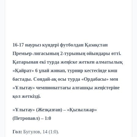
16-17 наурыз күндері футболдан Қазақстан
Премьер-лигасының 2-турының ойындары өтті.
Қатарынан екі турда жеңіске жеткен алматылық
«Қайрат» 6 ұпай жинап, турнир кестесінде көш
бастады. Сондай-ақ осы турда «Ордабасы» мен
«Ұлытау» чемпионаттағы алғашқы жеңістеріне
қол жеткізді.
«Ұлытау» (Жезқазған) – «Қызылжар»
(Петропавл) – 1:0
Гол:
Бугулов
,
14 (1:0)
.