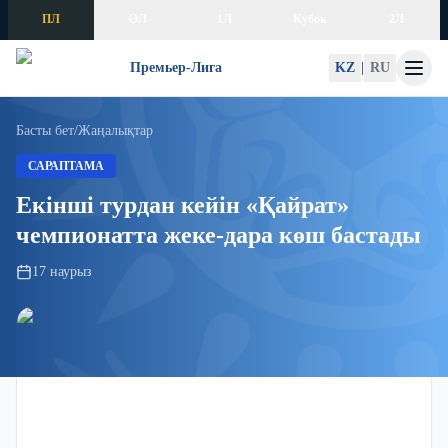
Skip to content
ПЛ
ӘЛ
1Л
Кубок
2Л
Премьер-Лига
KZ
|
RU
Басты бет
/
Жаңалықтар
САРАПТАМА
Екінші турдан кейін «Қайрат»
чемпионатта жеке-дара көш бастады
17 наурыз