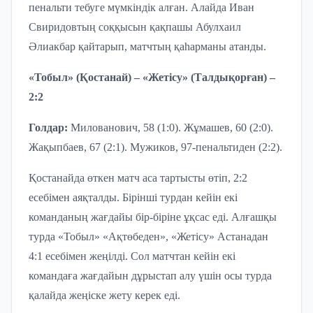
пенальти тебуге мүмкіндік алған. Алайда Иван
Свиридовтың соққысын қақпашы
Абулхаил
Ә
лиакбар
қайтарып, матчтың қаһарманы атанды.
«Тобыл» (Қостанай) – «Жетісу» (Талдықорған) –
2:2
Голдар:
Милованович
,
58 (1:0)
.
Ж
ұ
машев
,
60 (2:0)
.
Жақыпбаев,
67 (2:1)
. Мужиков, 97-пенальтиден
(2:2)
.
Қостанайда өткен матч аса тартысты өтіп, 2:2
есебімен аяқталды. Бірінші турдан кейін екі
команданың жағдайы бір-біріне ұқсас еді. Алғашқы
турда «Тобыл» «Ақтөбеден», «Жетісу» Астанадан
4:1 есебімен жеңілді. Сол матчтан кейін екі
командаға жағдайын дұрыстап алу үшін осы турда
қалайда жеңіске жету керек еді.