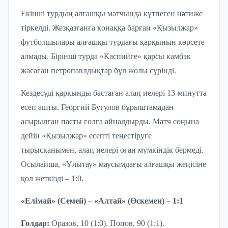
Екінші турдың алғашқы матчында күтпеген нәтиже
тіркелді. Жезқазғанға қонаққа барған «Қызылжар»
футболшылары алғашқы турдағы қарқынын көрсете
алмады. Бірінші турда «Каспийге» қарсы камбэк
жасаған петропавлдықтар бұл жолы сүрінді.
Кездесуді қарқынды бастаған алаң иелері 13-минутта
есеп ашты. Георгий Бугулов бұрыштамадан
асырылған пасты голға айналдырды. Матч соңына
дейін «Қызылжар» есепті теңестіруге
тырысқанымен, алаң иелері оған мүмкіндік бермеді.
Осылайша, «Ұлытау» маусымдағы алғашқы жеңісіне
қол жеткізді – 1:0.
«Елімай» (Семей) – «Алтай» (Өскемен) – 1:1
Голдар:
Оразов
,
10 (1:0)
.
Попов
,
90 (1:1)
.