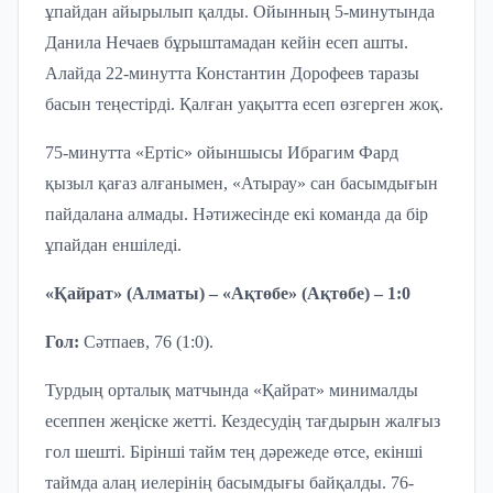
ұпайдан айырылып қалды. Ойынның 5-минутында
Данила Нечаев бұрыштамадан кейін есеп ашты.
Алайда 22-минутта Константин Дорофеев таразы
басын теңестірді. Қалған уақытта есеп өзгерген жоқ.
75-минутта «Ертіс» ойыншысы Ибрагим Фард
қызыл қағаз алғанымен, «Атырау» сан басымдығын
пайдалана алмады. Нәтижесінде екі команда да бір
ұпайдан еншіледі.
«Қайрат» (Алматы) – «Ақтөбе» (Ақтөбе) – 1:0
Гол:
Сәтпаев, 76 (1:0).
Турдың орталық матчында «Қайрат» минималды
есеппен жеңіске жетті. Кездесудің тағдырын жалғыз
гол шешті. Бірінші тайм тең дәрежеде өтсе, екінші
таймда алаң иелерінің басымдығы байқалды. 76-