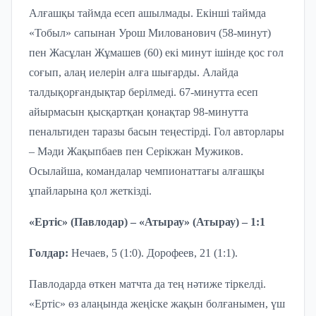
Алғашқы таймда есеп ашылмады. Екінші таймда
«Тобыл» сапынан Урош Милованович (58-минут)
пен Жасұлан Жұмашев (60) екі минут ішінде қос гол
соғып, алаң иелерін алға шығарды. Алайда
талдықорғандықтар берілмеді. 67-минутта есеп
айырмасын қысқартқан қонақтар 98-минутта
пенальтиден таразы басын теңестірді. Гол авторлары
– Мәди Жақыпбаев пен Серікжан М
ужиков
.
Осылайша, командалар чемпионаттағы алғашқы
ұпайларына қол жеткізді.
«Ертіс» (Павлодар) – «Атырау» (Атырау) – 1:1
Голдар:
Н
ечаев
,
5 (1:0)
.
Дорофеев
,
21 (1:1)
.
Павлодарда өткен матчта да тең нәтиже тіркелді.
«Ертіс» өз алаңында жеңіске жақын болғанымен, үш