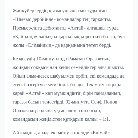
Жанкүйерлердің қызығушылығын тудырған
«Шығыс дербиінде» командалар тең тарқасты.
Премьер-лига дебютанты «Алтай» алғашқы турда
«Қайратқа» лайықты қарсылық көрсеткен болса, бұл
жолы «Елімайдың» да қарқынына төтеп берді.
Кездесудің 10-минутында Рамазан Оразовтың
жойқын соққысынан кейін семейліктер алға шықты.
Ойын алма-кезек шабуылмен өрбіп, екі командада да
есепті өзгертуге мүмкіндік болды. Тек матч соңына
қарай «Алтай» көп мүмкіндіктің бірін пайдаланып,
таразы басын теңестірді. 92-минутта Сеиф Попов
Оразовтың голына ұқсас әдемі гол соғып,
командасын жеңілістен құтқарып қалды – 1:1.
Айтпақшы, арада екі минут өткенде «Елімай»