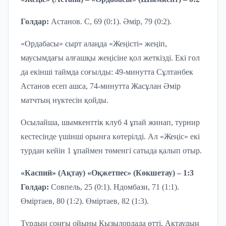
Г
олдар
:
Астанов
.
С
,
69 (0:1)
.
Әмір,
79 (0:2)
.
«Ордабасы» сырт алаңда «Жеңісті» жеңіп,
маусымдағы алғашқы жеңісіне қол жеткізді. Екі гол
да екінші таймда соғылды: 49-минутта Сұлтанбек
Астанов есеп ашса, 74-минутта Жасұлан Әмір
матчтың нүктесін қойды.
Осылайша, шымкенттік клуб 4 ұпай жинап, турнир
кестесінде үшінші орынға көтерілді. Ал «Жеңіс» екі
турдан кейін 1 ұпаймен төменгі сатыда қалып отыр.
«Каспий»
(Ақтау)
«О
қ
жетпес»
(Көкшетау) –
1:3
Гол
дар
:
Совпель
,
25 (0:1)
.
Ндомбази
,
71 (1:1)
.
Өміртаев,
80 (1:2)
.
Өміртаев,
82 (1:3)
.
Турдың соңғы ойыны Қызылордада өтті. Ақтаудың