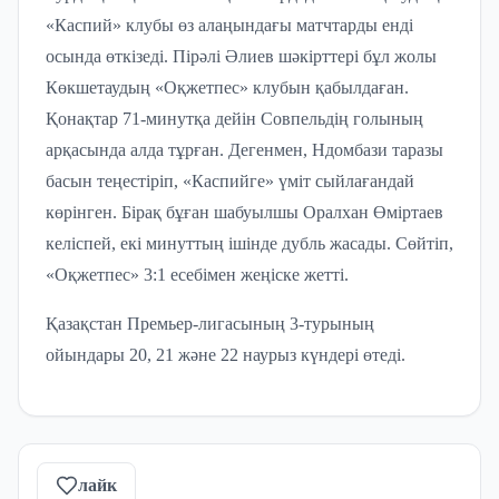
«Каспий» клубы өз алаңындағы матчтарды енді
осында өткізеді. Пірәлі Әлиев шәкірттері бұл жолы
Көкшетаудың «Оқжетпес» клубын қабылдаған.
Қонақтар 71-минутқа дейін Совпельдің голының
арқасында алда тұрған. Дегенмен,
Ндомбази
таразы
басын теңестіріп, «Каспийге» үміт сыйлағандай
көрінген. Бірақ бұған шабуылшы Оралхан Өміртаев
келіспей, екі минуттың ішінде дубль жасады. Сөйтіп,
«Оқжетпес» 3:1 есебімен жеңіске жетті.
Қазақстан Премьер-лигасының 3-турының
ойындары 20, 21 және 22 наурыз күндері өтеді.
лайк