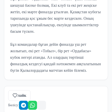
шешуші бәсеке болмақ. Екі клуб та екі рет жеңіске
жетіп, екі мәрте финалда ұтылған. Қазақстан кубогы
тарихында қос ұжым бес мәрте кездескен. Оның
үшеуінде қостанайлықтар, екеуінде шымкенттіктер
басым түскен.
Бұл командалар бұған дейін финалда үш рет
жолығып, екі рет «Тобыл», бір рет «Ордабасы»
кубок иегері атанды. Ал олардың төртінші
финалдық кездесуі қандай нәтижемен аяқталатынын
бүгін Қызылордадағы матчтан кейін білеміз.
лайк
Бөлісу
: