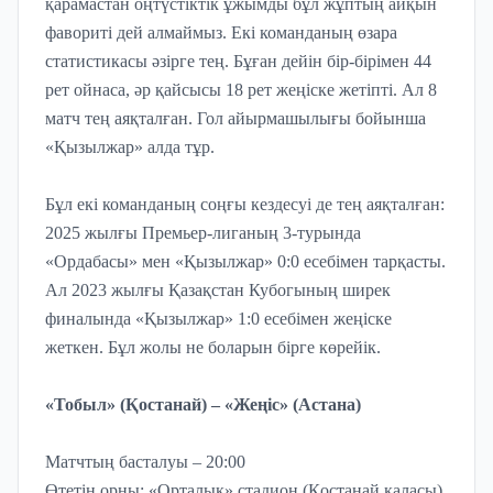
қарамастан оңтүстіктік ұжымды бұл жұптың айқын
фавориті дей алмаймыз. Екі команданың өзара
статистикасы әзірге тең. Бұған дейін бір-бірімен 44
рет ойнаса, әр қайсысы 18 рет жеңіске жетіпті. Ал 8
матч тең аяқталған. Гол айырмашылығы бойынша
«Қызылжар» алда тұр.
Бұл екі команданың соңғы кездесуі де тең аяқталған:
2025 жылғы Премьер-лиганың 3-турында
«Ордабасы» мен «Қызылжар» 0:0 есебімен тарқасты.
Ал 2023 жылғы Қазақстан Кубогының ширек
финалында «Қызылжар» 1:0 есебімен жеңіске
жеткен. Бұл жолы не боларын бірге көрейік.
«Тобыл» (Қостанай) – «Жеңіс» (Астана)
Матчтың басталуы – 20:00
Өтетін орны: «Орталық» стадион (Қостанай қаласы)