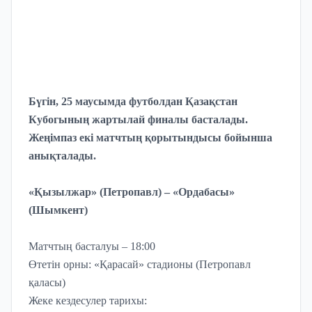
Бүгін, 25 маусымда футболдан Қазақстан
Кубогының жартылай финалы басталады.
Жеңімпаз екі матчтың қорытындысы бойынша
анықталады.
«Қызылжар» (Петропавл) – «Ордабасы»
(Шымкент)
Матчтың басталуы – 18:00
Өтетін орны: «Қарасай» стадионы (Петропавл
қаласы)
Жеке кездесулер тарихы: