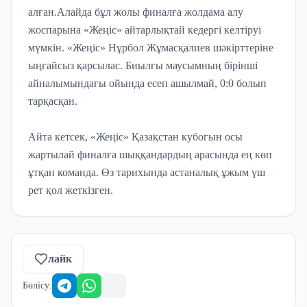
алған.Алайда бұл жолы финалға жолдама алу
жоспарына «Жеңіс» айтарлықтай кедергі келтіруі
мүмкін. «Жеңіс» Нұрбол Жұмасқалиев шәкірттеріне
ыңғайсыз қарсылас. Биылғы маусымның бірінші
айналымындағы ойында есеп ашылмай, 0:0 болып
тарқасқан.
Айта кетсек, «Жеңіс» Қазақстан кубогын осы
жартылай финалға шыққандардың арасында ең көп
ұтқан команда. Өз тарихында астаналық ұжым үш
рет қол жеткізген.
лайк
Бөлісу
: