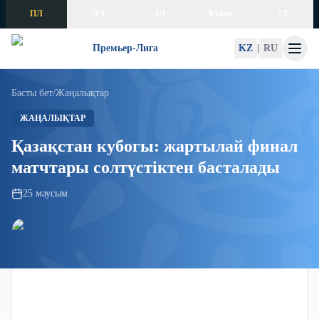
Skip to content
ПЛ
ӘЛ
1Л
Кубок
2Л
Премьер-Лига
KZ
|
RU
Басты бет
/
Жаңалықтар
ЖАҢАЛЫҚТАР
Қазақстан кубогы: жартылай финал
матчтары солтүстіктен басталады
25 маусым