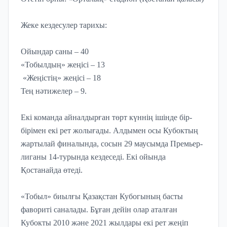
Жеке кездесулер тарихы:
Ойындар саны – 40
«Тобылдың» жеңісі – 13
«Жеңістің» жеңісі – 18
Тең нәтижелер – 9.
Екі команда айналдырған төрт күннің ішінде бір-
бірімен екі рет жолығады. Алдымен осы Кубоктың
жартылай финалында, сосын 29 маусымда Премьер-
лиганы 14-турында кездеседі. Екі ойында
Қостанайда өтеді.
«Тобыл» биылғы Қазақстан Кубогының басты
фавориті саналады. Бұған дейін олар аталған
Кубокты 2010 және 2021 жылдары екі рет жеңіп