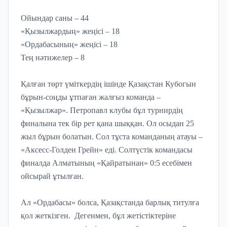
Ойындар саны – 44
«Қызылжардың» жеңісі – 18
«Ордабасының» жеңісі – 18
Тең нәтижелер – 8
Қалған төрт үміткердің ішінде Қазақстан Кубогын
бұрын-соңды ұтпаған жалғыз команда –
«Қызылжар». Петропавл клубы бұл турнирдің
финалына тек бір рет қана шыққан. Ол осыдан 25
жыл бұрын болатын. Сол тұста команданың атауы –
«Аксесс-Голден Грейн» еді. Солтүстік командасы
финалда Алматының «Қайратынан» 0:5 есебімен
ойсырай ұтылған.
Ал «Ордабасы» болса, Қазақстанда барлық титулға
қол жеткізген. Дегенмен, бұл жетістіктеріне