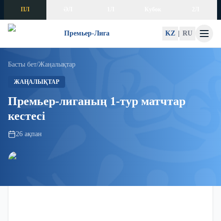
Skip to content
ПЛ
ӘЛ
1Л
Кубок
2Л
Премьер-Лига
KZ
|
RU
Басты бет
/
Жаңалықтар
ЖАҢАЛЫҚТАР
Премьер-лиганың 1-тур матчтар
кестесі
26 ақпан