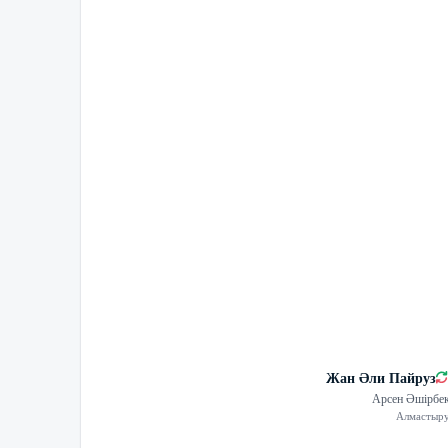
Жан Әли Пайруз
Арсен Әшірбе
Алмастыр