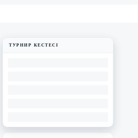
Трансляцияны көру
Матчтың бейнешолуы
ТУРНИР КЕСТЕСІ