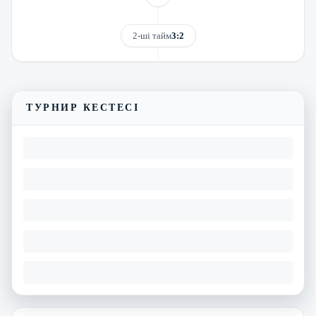
2-ші тайм
3:2
Трансляцияны көру
Матчтың бейнешолуы
ТУРНИР КЕСТЕСІ