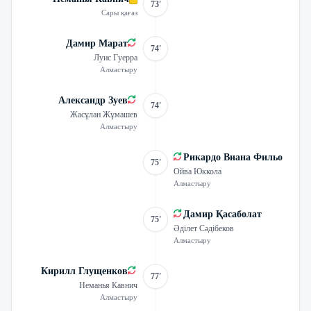
73'
Сары қағаз
Дамир Марат
74'
Луис Гуерра
Алмастыру
Александр Зуев
74'
Жасұлан Жұмашев
Алмастыру
Рикардо Виана Фильо
75'
Ойва Юккола
Алмастыру
Дамир Қасаболат
75'
Әділет Сәдібеков
Алмастыру
Кирилл Глущенков
77'
Неманья Кавнич
Алмастыру