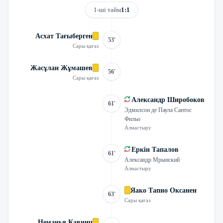
1-ші тайм
1:1
Асхат Тағыберген
53'
Сары қағаз
Жасұлан Жұмашев
56'
Сары қағаз
Александр Широбоков
61'
Эдмилсон де Паула Сантос
Фильо
Алмастыру
Еркін Тапалов
61'
Александр Мрынский
Алмастыру
Яако Тапио Оксанен
63'
Сары қағаз
Неманья Кавнич