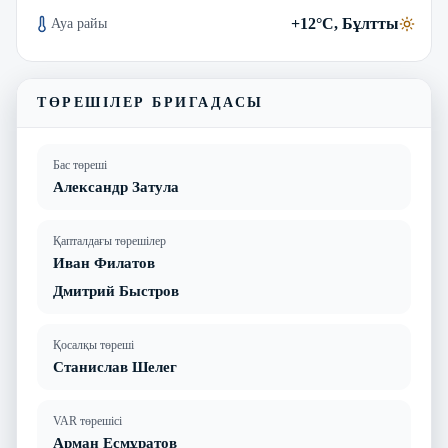
+12°C, Бұлтты
Ауа райы
ТӨРЕШІЛЕР БРИГАДАСЫ
Бас төреші
Александр Затула
Қапталдағы төрешілер
Иван Филатов
Дмитрий Быстров
Қосалқы төреші
Станислав Шелег
VAR төрешісі
Арман Есмұратов