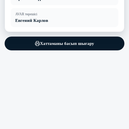
AVAR төрешісі
Евгений Карлов
Хаттаманы басып шығару