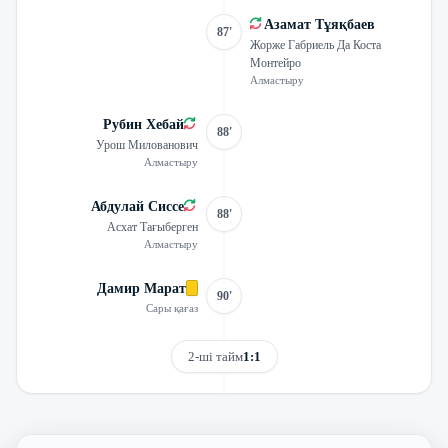
Азамат Тұяқбаев
87'
Жорже Габриель Да Коста
Монтейро
Алмастыру
Рубин Хебай
88'
Урош Милованович
Алмастыру
Абдулай Сиссе
88'
Асхат Тағыберген
Алмастыру
Дамир Марат
90'
Сары қағаз
2-ші тайм
1:1
Трансляцияны көру
Матчтың бейнешолуы