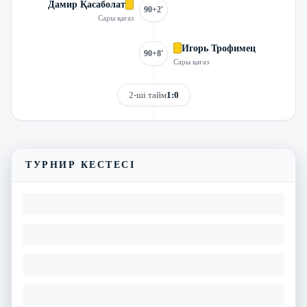
Дамир Қасаболат
90+2'
Сары қағаз
Игорь Трофимец
90+8'
Сары қағаз
2-ші тайм
1:0
Трансляцияны көру
Матчтың бейнешолуы
ТУРНИР КЕСТЕСІ