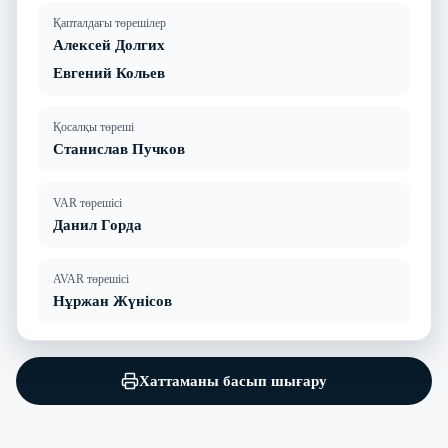
Қапталдағы төрешілер
Алексей Долгих
Евгений Кольев
Қосалқы төреші
Станислав Пучков
VAR төрешісі
Данил Горда
AVAR төрешісі
Нұржан Жүнісов
Хаттаманы басып шығару