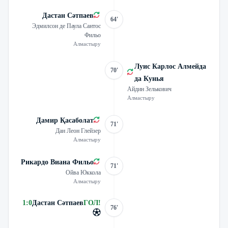
Дастан Сәтпаев
64'
Эдмилсон де Паула Сантос
Фильо
Алмастыру
Луис Карлос Алмейда
70'
да Кунья
Айдин Зелькович
Алмастыру
Дамир Қасаболат
71'
Дан Леон Глейзер
Алмастыру
Рикардо Виана Фильо
71'
Ойва Юккола
Алмастыру
1
:
0
Дастан Сәтпаев
ГОЛ
!
76'