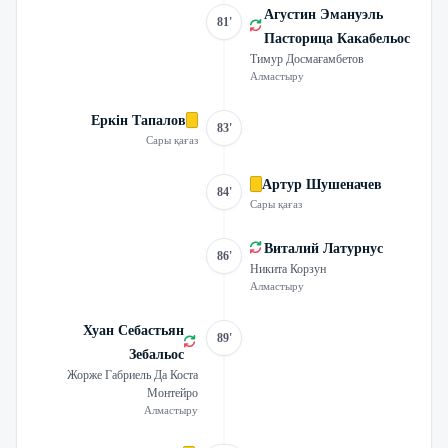
Агустин Эмануэль
81'
Пасторица Какабельос
Тимур Досмағамбетов
Алмастыру
Еркін Тапалов
83'
Сары қағаз
Артур Шушеначев
84'
Сары қағаз
Виталий Латурнус
86'
Никита Корзун
Алмастыру
Хуан Себастьян
89'
Зебальос
Жорже Габриель Да Коста
Монтейро
Алмастыру