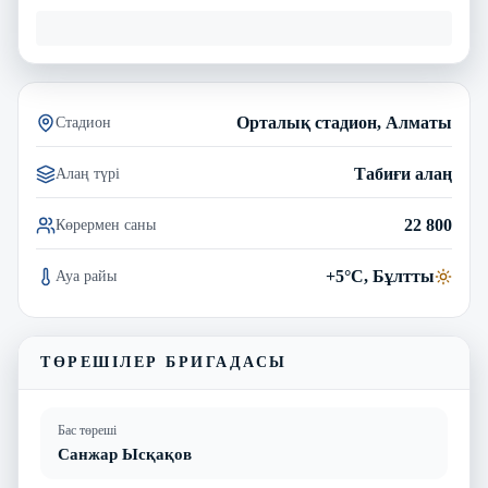
Орталық стадион, Алматы
Стадион
Табиғи алаң
Алаң түрі
22 800
Көрермен саны
+5°C, Бұлтты
Ауа райы
ТӨРЕШІЛЕР БРИГАДАСЫ
Бас төреші
Санжар Ысқақов