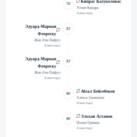
Кипрас Казуколовас
76'
Усман Камара
Алмастыру
Эдуард-Мариан
83'
Флореску
Жан Әли Пайруз
Алмастыру
Эдуард-Мариан
83'
Флореску
Жан Әли Пайруз
Алмастыру
Абзал Бейсебеков
86'
Алекса Аманович
Алмастыру
Эльхан Астанов
86'
Назми Грипши
Алмастыру