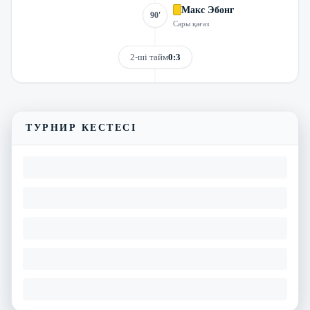
Макс Эбонг
90'
Сары қағаз
2-ші тайм
0:3
Трансляцияны көру
Матчтың бейнешолуы
ТУРНИР КЕСТЕСІ