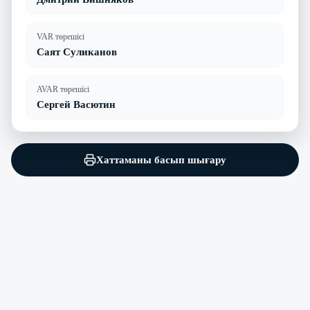
VAR төрешісі
Саят Суликанов
AVAR төрешісі
Сергей Васютин
Хаттаманы басып шығару