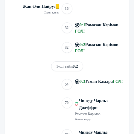
Жан Әли Пайруз
16'
Сары қағаз
0
:
1
Рамазан Кәрімов
32'
ГОЛ
!
0
:
2
Рамазан Кәрімов
32'
ГОЛ
!
1-ші тайм
0:2
0
:
3
Усман Камара
ГОЛ
!
54'
Чинеду Чарльз
70'
Джеффри
Рамазан Кәрімов
Алмастыру
Чинеду Чарльз