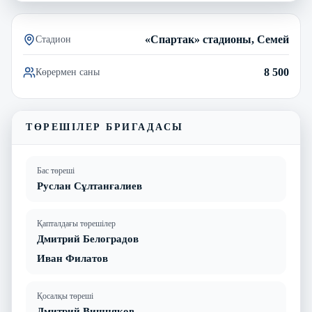
«Спартак» стадионы, Семей
Стадион
8 500
Көрермен саны
ТӨРЕШІЛЕР БРИГАДАСЫ
Бас төреші
Руслан Сұлтанғалиев
Қапталдағы төрешілер
Дмитрий Белоградов
Иван Филатов
Қосалқы төреші
Дмитрий Вишняков