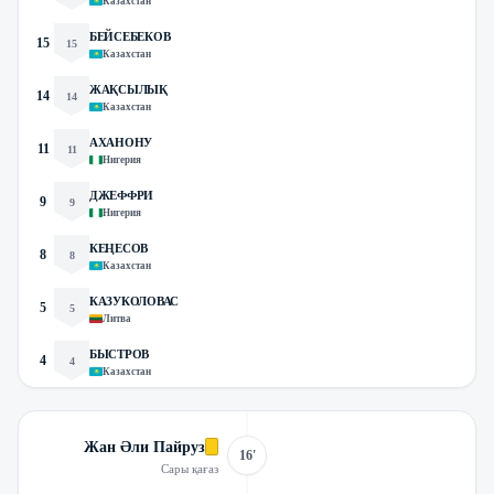
Казахстан
БЕЙСЕБЕКОВ
15
15
Казахстан
ЖАҚСЫЛЫҚ
14
14
Казахстан
АХАНОНУ
11
11
Нигерия
ДЖЕФФРИ
9
9
Нигерия
КЕҢЕСОВ
8
8
Казахстан
КАЗУКОЛОВАС
5
5
Литва
БЫСТРОВ
4
4
Казахстан
Жан Әли Пайруз
16'
Сары қағаз