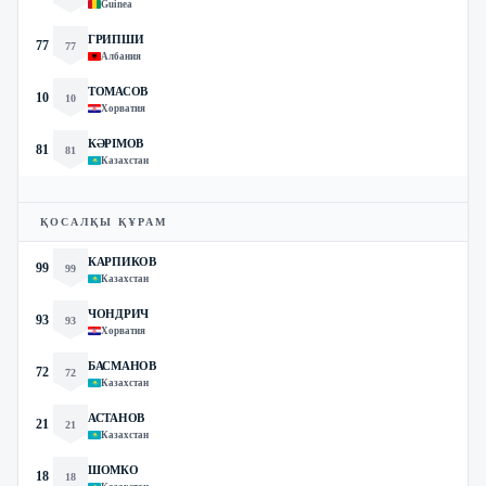
Guinea
ГРИПШИ
77
77
Албания
ТОМАСОВ
10
10
Хорватия
КӘРІМОВ
81
81
Казахстан
ҚОСАЛҚЫ ҚҰРАМ
КАРПИКОВ
99
99
Казахстан
ЧОНДРИЧ
93
93
Хорватия
БАСМАНОВ
72
72
Казахстан
АСТАНОВ
21
21
Казахстан
ШОМКО
18
18