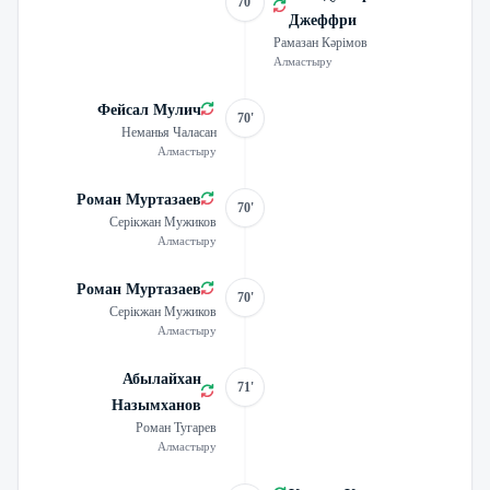
70'
Джеффри
Рамазан Кәрімов
Алмастыру
Фейсал Мулич
70'
Неманья Чаласан
Алмастыру
Роман Муртазаев
70'
Серікжан Мужиков
Алмастыру
Роман Муртазаев
70'
Серікжан Мужиков
Алмастыру
Абылайхан
71'
Назымханов
Роман Тугарев
Алмастыру