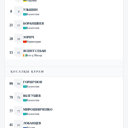
Украина
УЛЬШИН
8
8
Казахстан
БОРАНШИЕВ
21
21
Казахстан
ЗОРИЧ
28
28
Черногория
ЯСИНТ СЕБАИ
15
15
Кот-д'Ивуар
ҚОСАЛҚЫ ҚҰРАМ
ГОРШУНОВ
99
99
Казахстан
ВАЛГУШЕВ
79
79
Казахстан
МИРОШНИЧЕНКО
77
77
Казахстан
ЛОБАНЦЕВ
41
41
Россия