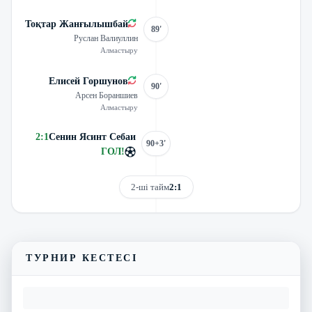
Тоқтар Жанғылышбай
89'
Руслан Валиуллин
Алмастыру
Елисей Горшунов
90'
Арсен Бораншиев
Алмастыру
2
:
1
Сенин Ясинт Себаи
90+3'
ГОЛ
!
2-ші тайм
2:1
Трансляцияны көру
Матчтың бейнешолуы
ТУРНИР КЕСТЕСІ