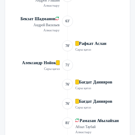
Андрей Ульшин
Алмастыру
Бекзат Шадманов
63'
Андрей Васильев
Алмастыру
Рафкат Аслан
70'
Сары қағаз
Александр Нойок
71'
Сары қағаз
Бағдат Данияров
76'
Сары қағаз
Бағдат Данияров
76'
Сары қағаз
Рамазан Абылайхан
81'
Абзал Таубай
Алмастыру