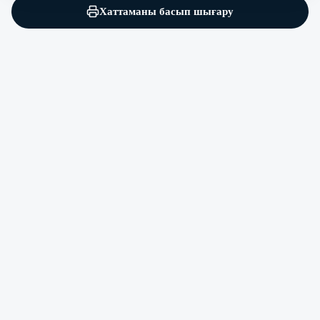
Хаттаманы басып шығару