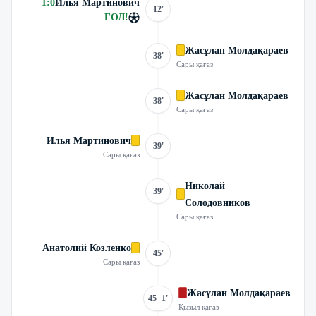
1
:
0
Илья Мартинович
12'
ГОЛ
!
Жасұлан Молдақараев
38'
Сары қағаз
Жасұлан Молдақараев
38'
Сары қағаз
Илья Мартинович
39'
Сары қағаз
Николай
39'
Солодовников
Сары қағаз
Анатолий Козленко
45'
Сары қағаз
Жасұлан Молдақараев
45+1'
Қызыл қағаз