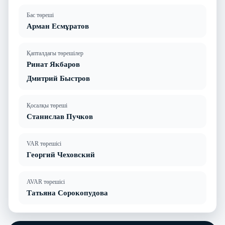
Бас төреші
Арман Есмұратов
Қапталдағы төрешілер
Ринат Якбаров
Дмитрий Быстров
Қосалқы төреші
Станислав Пучков
VAR төрешісі
Георгий Чеховский
AVAR төрешісі
Татьяна Сорокопудова