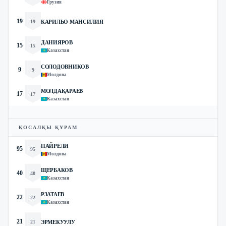
Грузия
19
19
КАРИЛЬО МАНСИЛИЯ
ДАНИЯРОВ
15
15
Казахстан
СОЛОДОВНИКОВ
9
9
Молдова
МОЛДАҚАРАЕВ
17
17
Казахстан
ҚОСАЛҚЫ ҚҰРАМ
ПАЙРЕЛИ
95
95
Молдова
ЩЕРБАКОВ
40
40
Казахстан
РЗАТАЕВ
22
22
Казахстан
21
21
ЭРМЕКУУЛУ