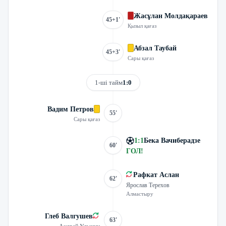
Жасұлан Молдақараев
45+1'
Қызыл қағаз
Абзал Таубай
45+3'
Сары қағаз
1-ші тайм
1:0
Вадим Петров
55'
Сары қағаз
1
:
1
Бека Вачиберадзе
60'
ГОЛ
!
Рафкат Аслан
62'
Ярослав Терехов
Алмастыру
Глеб Валгушев
63'