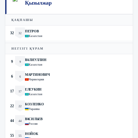
Қызылжар
ҚАҚПАШЫ
ПЕТРОВ
32
32
Казахстан
НЕГІЗГІ ҚҰРАМ
ВАЛИУЛЛИН
9
9
Казахстан
МАРТИНОВИЧ
6
6
Черногория
ЕЛЕУКИН
17
17
Казахстан
КОЗЛЕНКО
22
22
Украина
ВАСИЛЬЕВ
44
44
Россия
НОЙОК
55
55