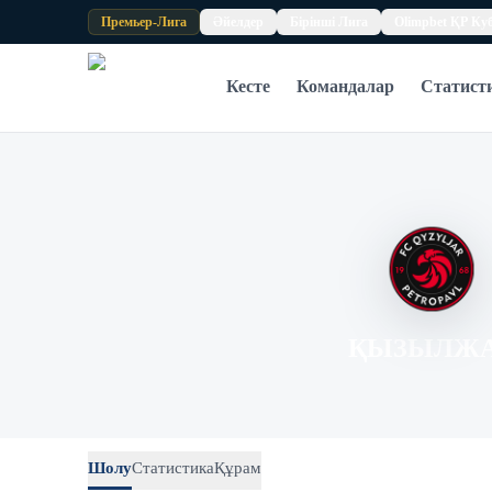
Skip to content
Премьер-Лига
Әйелдер
Бірінші Лига
Olimpbet ҚР Ку
Кесте
Командалар
Статист
Қызылжар 1:1 Жеңіс
ҚЫЗЫЛЖ
Шолу
Статистика
Құрам