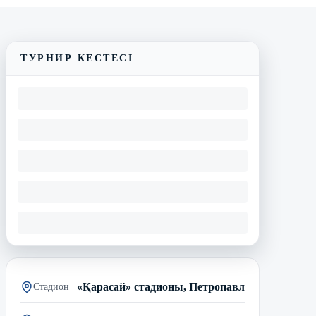
Трансляцияны көру
Матчтың бейнешолуы
ТУРНИР КЕСТЕСІ
«Қарасай» стадионы, Петропавл
Стадион