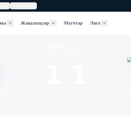
богы
Екінші Лига
ика
Жаңалықтар
Матчтар
Лига
Статистика
Жаңалықтар
Лига
МАТЧ 2025
сб, 16 там, 2025
Келесі
1
1
:
АР
Самат Жарынбетов
Аслан Әділ
80
'
43
'