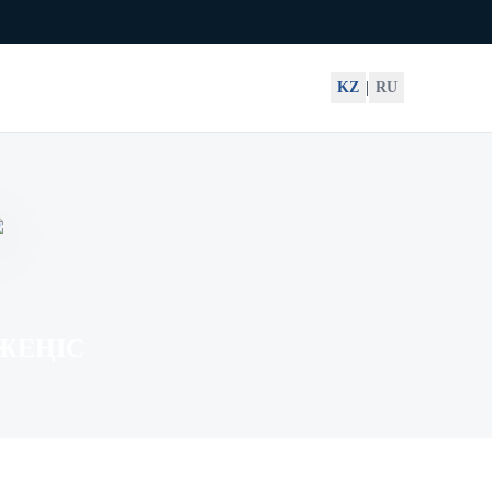
KZ
|
RU
ЖЕҢІС