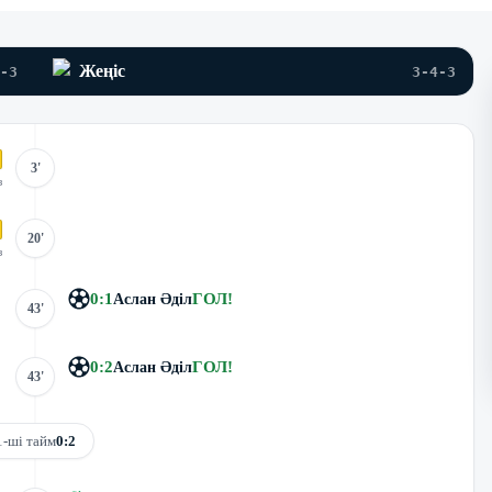
Жеңіс
-3
3-4-3
3'
з
20'
з
0
:
1
ГОЛ
!
Аслан Әділ
43'
0
:
2
ГОЛ
!
Аслан Әділ
43'
1-ші тайм
0:2