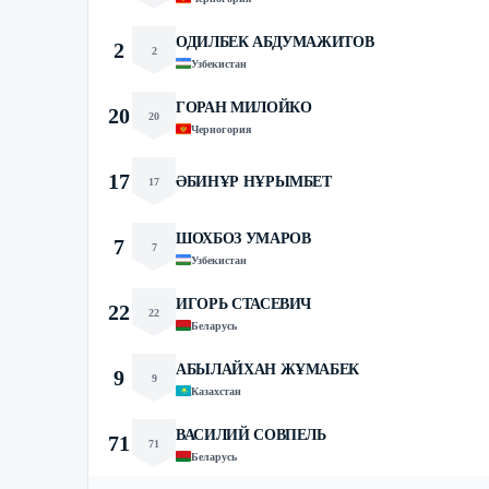
ОДИЛБЕК АБДУМАЖИТОВ
2
2
Узбекистан
ГОРАН МИЛОЙКО
20
20
Черногория
17
ӘБИНҰР НҰРЫМБЕТ
17
ШОХБОЗ УМАРОВ
7
7
Узбекистан
ИГОРЬ СТАСЕВИЧ
22
22
Беларусь
АБЫЛАЙХАН ЖҰМАБЕК
9
9
Казахстан
ВАСИЛИЙ СОВПЕЛЬ
71
71
Беларусь