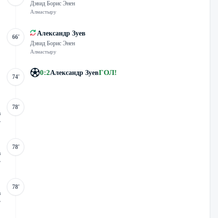
Дэвид Борис Энен
Алмастыру
Александр Зуев
66'
Дэвид Борис Энен
Алмастыру
0
:
2
ГОЛ
!
Александр Зуев
74'
78'
в
у
78'
в
у
78'
в
у