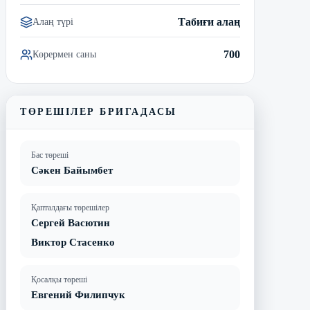
Табиғи алаң
Алаң түрі
700
Көрермен саны
ТӨРЕШІЛЕР БРИГАДАСЫ
Бас төреші
Сәкен Байымбет
Қапталдағы төрешілер
Сергей Васютин
Виктор Стасенко
Қосалқы төреші
Евгений Филипчук