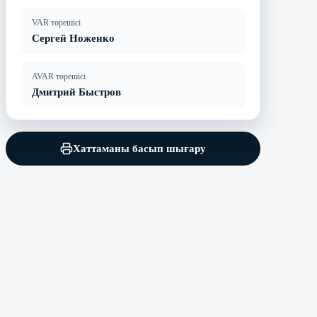
VAR төрешісі
Сергей Ноженко
AVAR төрешісі
Дмитрий Быстров
Хаттаманы басып шығару