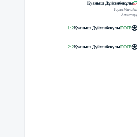
Қуаныш Дұйсенбекұлы
Горан Милойк
Алмастыр
1
:
2
ГОЛ
!
Қуаныш Дүйсенбекұлы
2
:
2
ГОЛ
!
Қуаныш Дұйсенбекұлы