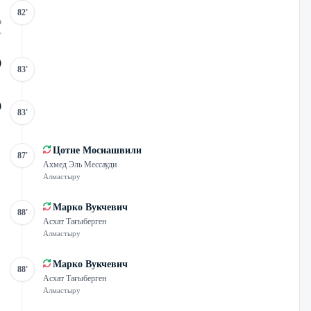
82'
о
у
83'
83'
Цотне Мосиашвили
87'
Ахмед Эль Мессауди
Алмастыру
Марко Вукчевич
88'
Асхат Тағыберген
Алмастыру
Марко Вукчевич
88'
Асхат Тағыберген
Алмастыру