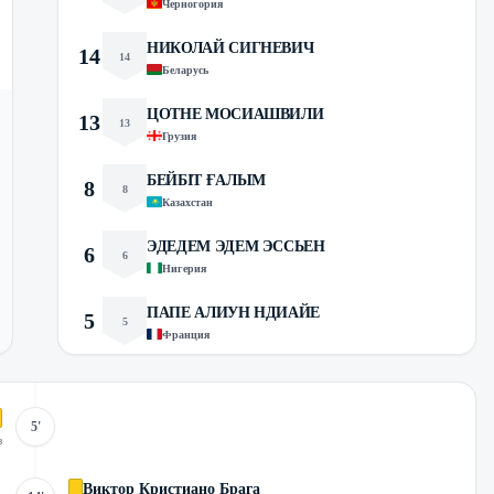
Черногория
НИКОЛАЙ СИГНЕВИЧ
14
14
Беларусь
ЦОТНЕ МОСИАШВИЛИ
13
13
Грузия
БЕЙБІТ ҒАЛЫМ
8
8
Казахстан
ЭДЕДЕМ ЭДЕМ ЭССЬЕН
6
6
Нигерия
ПАПЕ АЛИУН НДИАЙЕ
5
5
Франция
5'
з
Виктор Кристиано Брага