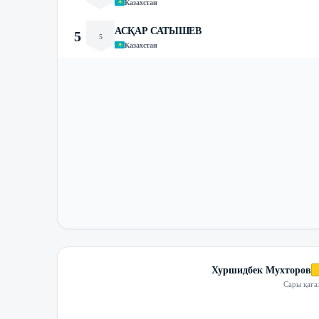
Казахстан
АСҚАР САТЫШЕВ
5
5
Казахстан
Хуршидбек Мухторов
Сары қаға