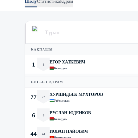
Шолу
Статистика
Құрам
Тұран
ҚАҚПАШЫ
ЕГОР ХАТКЕВИЧ
1
1
Беларусь
НЕГІЗГІ ҚҰРАМ
ХУРШИДБЕК МУХТОРОВ
77
77
Узбекистан
РУСЛАН ЮДЕНКОВ
6
6
Беларусь
ИОВАН ПАЙОВИЧ
44
44
Черногория