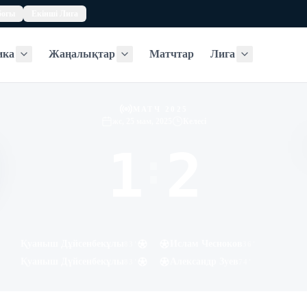
богы
Екінші Лига
ика
Жаңалықтар
Матчтар
Лига
Статистика
Жаңалықтар
Лига
МАТЧ 2025
жс, 25 мам, 2025
Келесі
1
2
:
Қуаныш Дұйсенбекұлы
Ислам Чесноков
83
'
36
'
Қуаныш Дүйсенбекұлы
Александр Зуев
83
'
74
'