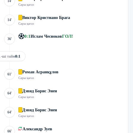
14'
Сары қағаз
Виктор Кристиано Брага
14'
Сары қағаз
0
:
1
ГОЛ
!
Ислам Чесноков
36'
1-ші тайм
0:1
Роман Асранқұлов
61'
Сары қағаз
Дэвид Борис Энен
64'
Сары қағаз
Дэвид Борис Энен
64'
Сары қағаз
Александр Зуев
66'