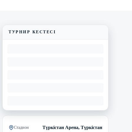
Трансляцияны көру
Матчтың бейнешолуы
ТУРНИР КЕСТЕСІ
Түркістан Арена, Түркістан
Стадион