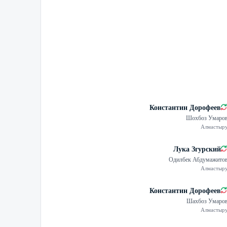
Константин Дорофеев
Шохбоз Умаро
Алмастыр
Лука Згурский
Одилбек Абдумажито
Алмастыр
Константин Дорофеев
Шахбоз Умаро
Алмастыр