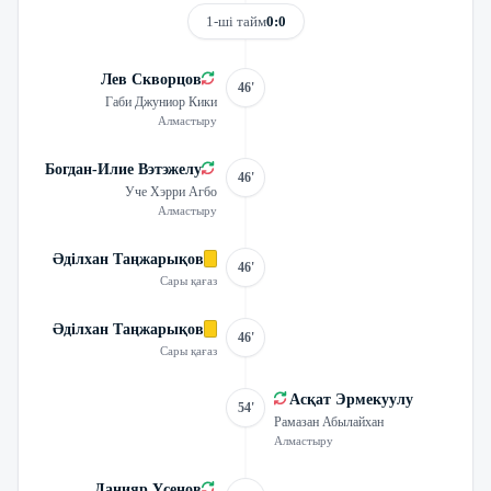
1-ші тайм
0:0
Лев Скворцов
46'
Габи Джуниор Кики
Алмастыру
Богдан-Илие Вэтэжелу
46'
Уче Хэрри Агбо
Алмастыру
Әділхан Таңжарықов
46'
Сары қағаз
Әділхан Таңжарықов
46'
Сары қағаз
Асқат Эрмекуулу
54'
Рамазан Абылайхан
Алмастыру
Данияр Үсенов