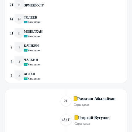
21
21
ЭРМЕКУУЛУ
ТӨЛЕЕВ
14
14
Казахстан
МӘДЕЛХАН
11
11
Казахстан
ҚАШКЕН
7
7
Казахстан
ЧАЛКИН
4
4
Казахстан
АСЛАН
2
2
Казахстан
Рамазан Абылайхан
21'
Сары қағаз
Георгий Бугулов
45+1'
Сары қағаз