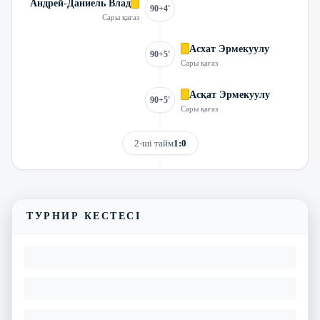
Андрей-Даниель Влад
90+4'
Сары қағаз
Асхат Эрмекуулу
90+5'
Сары қағаз
Асқат Эрмекуулу
90+5'
Сары қағаз
2-ші тайм
1:0
Трансляцияны көру
Матчтың бейнешолуы
ТУРНИР КЕСТЕСІ