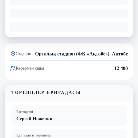
Орталық стадион (ФК «Ақтөбе»), Ақтөбе
Стадион
12 400
Көрермен саны
ТӨРЕШІЛЕР БРИГАДАСЫ
Бас төреші
Сергей Ноженко
Қапталдағы төрешілер