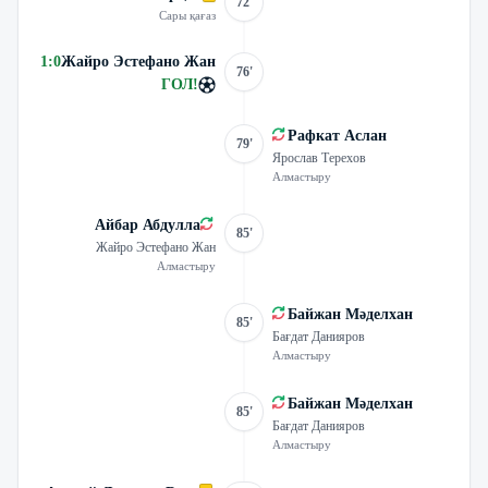
72'
Сары қағаз
1
:
0
Жайро Эстефано Жан
76'
ГОЛ
!
Рафкат Аслан
79'
Ярослав Терехов
Алмастыру
Айбар Абдулла
85'
Жайро Эстефано Жан
Алмастыру
Байжан Мәделхан
85'
Бағдат Данияров
Алмастыру
Байжан Мәделхан
85'
Бағдат Данияров
Алмастыру