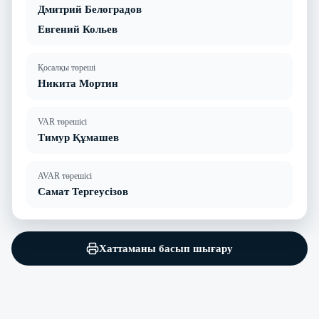
Дмитрий Белоградов
Евгений Кольев
Қосалқы төреші
Никита Мортин
VAR төрешісі
Тимур Құмашев
AVAR төрешісі
Самат Тергеусізов
Хаттаманы басып шығару