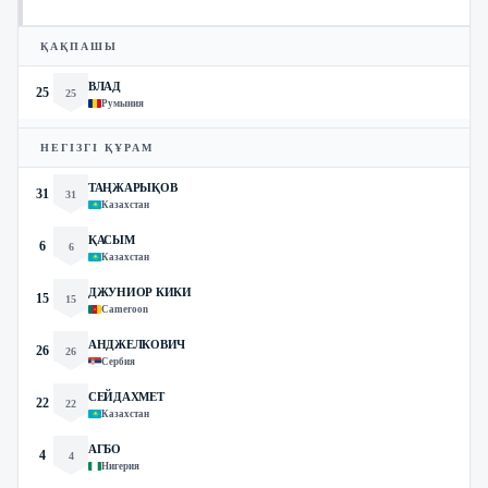
ҚАҚПАШЫ
ВЛАД
25
25
Румыния
НЕГІЗГІ ҚҰРАМ
ТАҢЖАРЫҚОВ
31
31
Казахстан
ҚАСЫМ
6
6
Казахстан
ДЖУНИОР КИКИ
15
15
Cameroon
АНДЖЕЛКОВИЧ
26
26
Сербия
СЕЙДАХМЕТ
22
22
Казахстан
АГБО
4
4
Нигерия