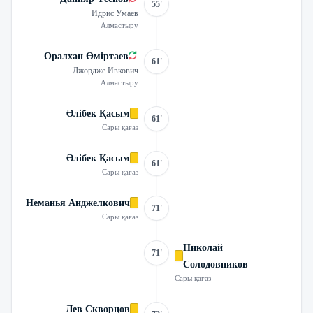
55'
Идрис Умаев
Алмастыру
Оралхан Өміртаев
61'
Джордже Ивкович
Алмастыру
Әлібек Қасым
61'
Сары қағаз
Әлібек Қасым
61'
Сары қағаз
Неманья Анджелкович
71'
Сары қағаз
Николай
71'
Солодовников
Сары қағаз
Лев Скворцов