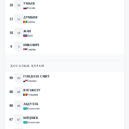
УМАЕВ
10
10
Россия
ДУМБИЯ
12
12
Guinea
ЖАН
18
18
Haiti
ИВКОВИЧ
9
9
Сербия
ҚОСАЛҚЫ ҚҰРАМ
ГОНДОЛА СМИТ
99
99
Panama
ВЭТЭЖЕЛУ
88
88
Румыния
АБДУЛЛА
80
80
Казахстан
БЕРДІБЕК
67
67
Казахстан