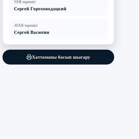
VAR төрешісі
Сергей Гороховодацкий
AVAR төрешісі
Сергей Васютин
Хаттаманы басып шығару