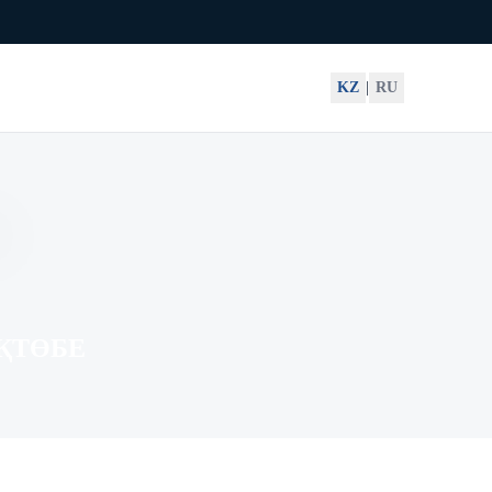
KZ
|
RU
ҚТӨБЕ