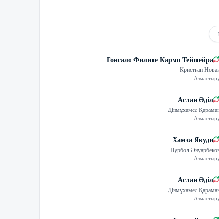
Гонсало Филипе Кармо Тейшейра
Кристиан Нова
Алмастыр
Аслан Әділ
Дінмұхамед Қарама
Алмастыр
Хамза Якуди
Нұрбол Әнуарбеко
Алмастыр
Аслан Әділ
Дінмұхамед Қарама
Алмастыр