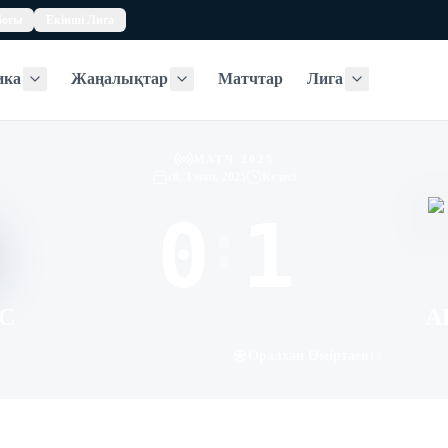
богы
Екінші Лига
ика
Жаңалықтар
Матчтар
Лига
Статистика
Жаңалықтар
Лига
МАТЧ 2025
сб, 3 мам, 2025
Келесі
0
1
:
С
А
-
Оралхан Өміртаев
10
'