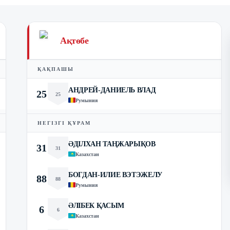
Ақтөбе
ҚАҚПАШЫ
АНДРЕЙ-ДАНИЕЛЬ ВЛАД
25
25
Румыния
НЕГІЗГІ ҚҰРАМ
ӘДІЛХАН ТАҢЖАРЫҚОВ
31
31
Казахстан
БОГДАН-ИЛИЕ ВЭТЭЖЕЛУ
88
88
Румыния
ӘЛІБЕК ҚАСЫМ
6
6
Казахстан