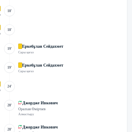
18'
з
18'
з
Еркебұлан Сейдахмет
19'
Сары қағаз
Еркебұлан Сейдахмет
19'
Сары қағаз
24'
з
Джордже Ивкович
28'
Оралхан Өміртаев
Алмастыру
Джордже Ивкович
28'