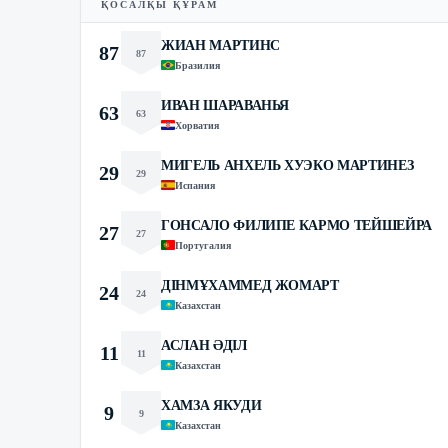
ҚОСАЛҚЫ ҚҰРАМ
ЖИАН МАРТИНС
87
87
Бразилия
ИВАН ШАРАВАНЬЯ
63
63
Хорватия
МИГЕЛЬ АНХЕЛЬ ХУЭКО МАРТИНЕЗ
29
29
Испания
ГОНСАЛО ФИЛИПЕ КАРМО ТЕЙШЕЙРА
27
27
Португалия
ДІНМҰХАММЕД ЖОМАРТ
24
24
Казахстан
АСЛАН ӘДІЛ
11
11
Казахстан
ХАМЗА ЯКУДИ
9
9
Казахстан