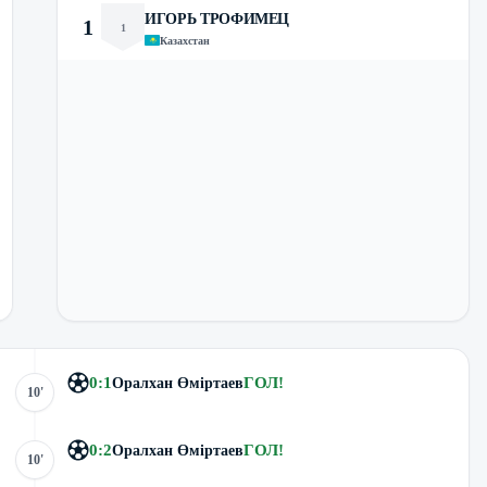
ИГОРЬ ТРОФИМЕЦ
1
1
Казахстан
0
:
1
ГОЛ
!
Оралхан Өміртаев
10'
0
:
2
ГОЛ
!
Оралхан Өміртаев
10'