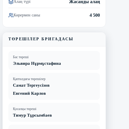
Жасанды алаң
Алаң түрі
4 500
Көрермен саны
ТӨРЕШІЛЕР БРИГАДАСЫ
Бас төреші
Эльвира Нұрмұстафина
Қапталдағы төрешілер
Самат Тергеусізов
Евгений Карлов
Қосалқы төреші
Тимур Тұрсымбаев