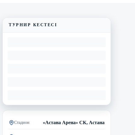
Трансляцияны көру
Матчтың бейнешолуы
ТУРНИР КЕСТЕСІ
«Астана Арена» СК, Астана
Стадион