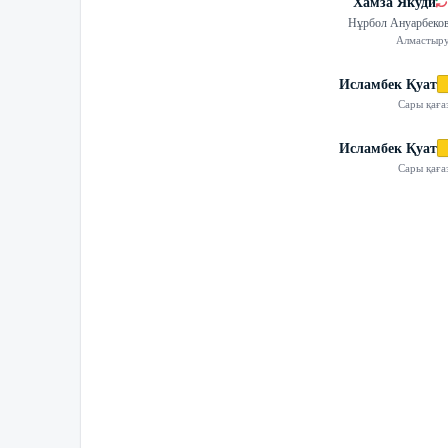
Хамза Якуди
Нұрбол Ануарбеко
Алмастыр
Исламбек Қуат
Сары қаға
Исламбек Қуат
Сары қаға