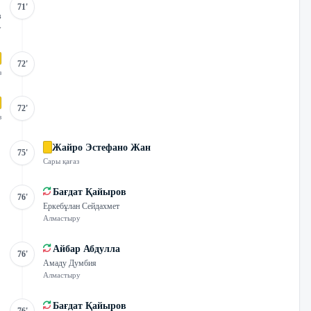
71'
в
у
72'
з
72'
з
Жайро Эстефано Жан
75'
Сары қағаз
Бағдат Қайыров
76'
Еркебұлан Сейдахмет
Алмастыру
Айбар Абдулла
76'
Амаду Думбия
Алмастыру
Бағдат Қайыров