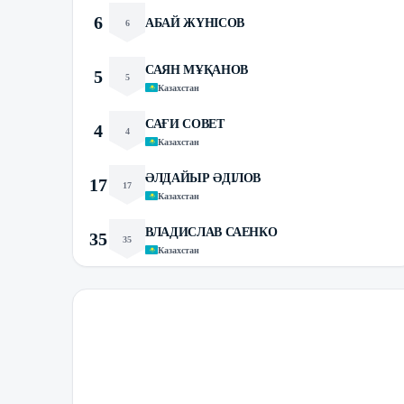
6
АБАЙ ЖҮНІСОВ
6
САЯН МҰҚАНОВ
5
5
Казахстан
САҒИ СОВЕТ
4
4
Казахстан
ӘЛДАЙЫР ӘДІЛОВ
17
17
Казахстан
ВЛАДИСЛАВ САЕНКО
35
35
Казахстан