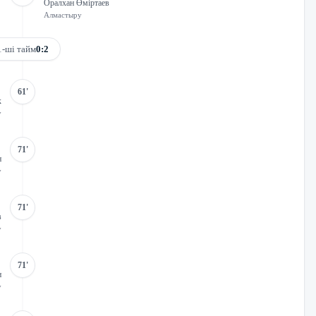
Оралхан Өміртаев
Алмастыру
1-ші тайм
0:2
61'
к
у
71'
н
у
71'
в
у
71'
н
у