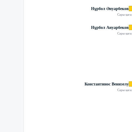
Нұрбол Әнуарбеков
Сары қаға
Нұрбол Ануарбеков
Сары қаға
Константинос Венизелу
Сары қаға