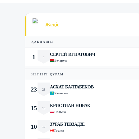
Жеңіс
ҚАҚПАШЫ
СЕРГЕЙ ИГНАТОВИЧ
1
1
Беларусь
НЕГІЗГІ ҚҰРАМ
АСХАТ БАЛТАБЕКОВ
23
23
Казахстан
КРИСТИАН НОВАК
15
15
Польша
ЗУРАБ ТЕВЗАДЗЕ
10
10
Грузия