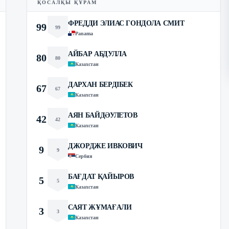
ҚОСАЛҚЫ ҚҰРАМ
ФРЕДДИ ЭЛИАС ГОНДОЛА СМИТ
99
99
Panama
АЙБАР АБДУЛЛА
80
80
Казахстан
ДАРХАН БЕРДІБЕК
67
67
Казахстан
АЯН БАЙДӘУЛЕТОВ
42
42
Казахстан
ДЖОРДЖЕ ИВКОВИЧ
9
9
Сербия
БАҒДАТ ҚАЙЫРОВ
5
5
Казахстан
САЯТ ЖҰМАҒАЛИ
3
3
Казахстан