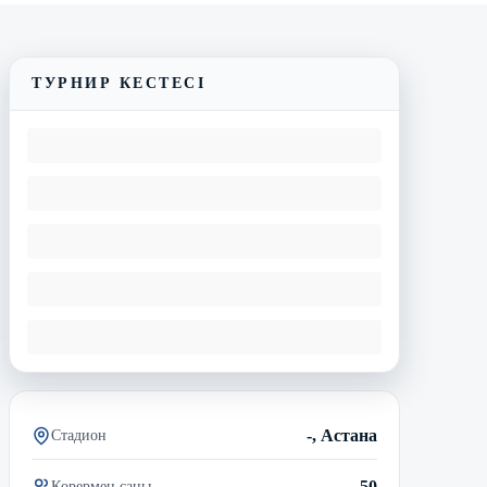
Трансляцияны көру
Матчтың бейнешолуы
ТУРНИР КЕСТЕСІ
-, Астана
Стадион
50
Көрермен саны