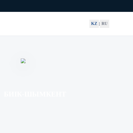
KZ
|
RU
БИІК-ШЫМКЕНТ