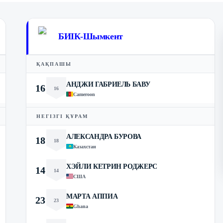
БИІК-Шымкент
ҚАҚПАШЫ
АНДЖИ ГАБРИЕЛЬ БАВУ
16
16
Cameroon
НЕГІЗГІ ҚҰРАМ
АЛЕКСАНДРА БУРОВА
18
18
Казахстан
ХЭЙЛИ КЕТРИН РОДЖЕРС
14
14
США
МАРТА АППИА
23
23
Ghana