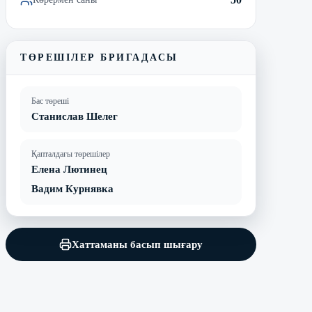
ТӨРЕШІЛЕР БРИГАДАСЫ
Бас төреші
Станислав Шелег
Қапталдағы төрешілер
Елена Лютинец
Вадим Курнявка
Хаттаманы басып шығару