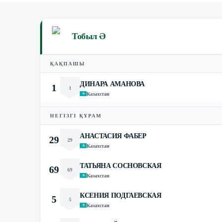
Тобыл Ә
ҚАҚПАШЫ
ДИНАРА АМАНОВА
1
1
Казахстан
НЕГІЗГІ ҚҰРАМ
АНАСТАСИЯ ФАБЕР
29
29
Казахстан
ТАТЬЯНА СОСНОВСКАЯ
69
69
Казахстан
КСЕНИЯ ПОДГАЕВСКАЯ
5
5
Казахстан