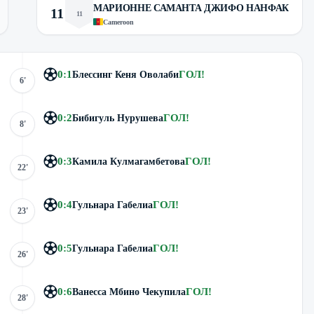
МАРИОННЕ САМАНТА ДЖИФО НАНФАК
11
11
Cameroon
0
:
1
ГОЛ
!
Блессинг Кеня Оволаби
6'
0
:
2
ГОЛ
!
Бибигуль Нурушева
8'
0
:
3
ГОЛ
!
Камила Кулмагамбетова
22'
0
:
4
ГОЛ
!
Гульнара Габелиа
23'
0
:
5
ГОЛ
!
Гульнара Габелиа
26'
0
:
6
ГОЛ
!
Ванесса Мбино Чекупила
28'