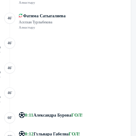
Алмастыру
Фатима Сатыгалиева
46'
Аселхан Турлыбекова
Алмастыру
46'
а
у
46'
а
у
46'
р
у
0
:
11
ГОЛ
!
Александра Бурова
60'
0
:
12
ГОЛ
!
Гульнара Габелиа