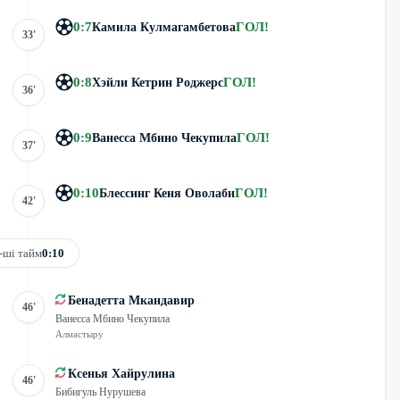
0
:
7
ГОЛ
!
Камила Кулмагамбетова
33'
0
:
8
ГОЛ
!
Хэйли Кетрин Роджерс
36'
0
:
9
ГОЛ
!
Ванесса Мбино Чекупила
37'
0
:
10
ГОЛ
!
Блессинг Кеня Оволаби
42'
-ші тайм
0:10
Бенадетта Мкандавир
46'
Ванесса Мбино Чекупила
Алмастыру
Ксенья Хайрулина
46'
Бибигуль Нурушева