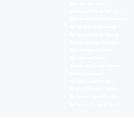
Гульнара Габелиа
26
'
Ванесса Мбино Чекупила
28
'
Камила Кулмагамбетова
33
'
Хэйли Кетрин Роджерс
36
'
Ванесса Мбино Чекупила
37
'
Блессинг Кеня Оволаби
42
'
Александра Бурова
60
'
Гульнара Габелиа
65
'
Камила Кулмагамбетова
67
'
Марта Аппиа
74
'
Ксенья Хайрулина
76
'
Аша Джасмин Джеймс
77
'
Блессинг Кеня Оволаби
82
'
Фатима Сатыгалиева
88
'