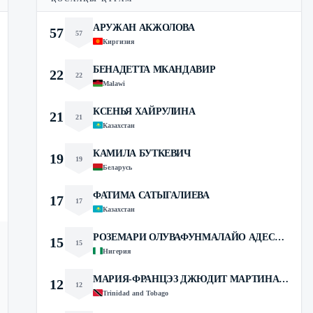
АРУЖАН АКЖОЛОВА
57
57
Киргизия
БЕНАДЕТТА МКАНДАВИР
22
22
Malawi
КСЕНЬЯ ХАЙРУЛИНА
21
21
Казахстан
КАМИЛА БУТКЕВИЧ
19
19
Беларусь
ФАТИМА САТЫГАЛИЕВА
17
17
Казахстан
РОЗЕМАРИ ОЛУВАФУНМАЛАЙО АДЕСИНА
15
15
Нигерия
МАРИЯ-ФРАНЦЭЗ ДЖЮДИТ МАРТИНА СЕРРАНТ
12
12
Trinidad and Tobago