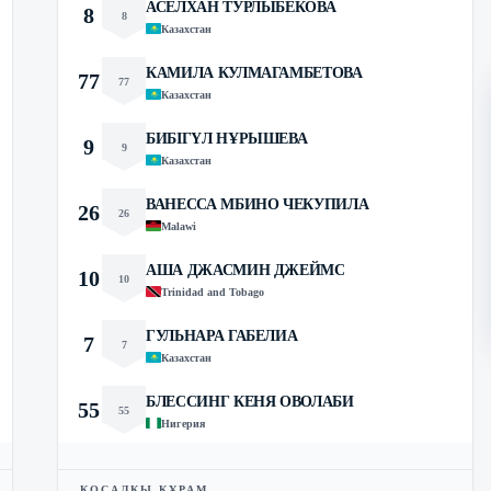
АСЕЛХАН ТУРЛЫБЕКОВА
8
8
Казахстан
КАМИЛА КУЛМАГАМБЕТОВА
77
77
Казахстан
БИБІГҮЛ НҰРЫШЕВА
9
9
Казахстан
ВАНЕССА МБИНО ЧЕКУПИЛА
26
26
Malawi
АША ДЖАСМИН ДЖЕЙМС
10
10
Trinidad and Tobago
ГУЛЬНАРА ГАБЕЛИА
7
7
Казахстан
БЛЕССИНГ КЕНЯ ОВОЛАБИ
55
55
Нигерия
ҚОСАЛҚЫ ҚҰРАМ