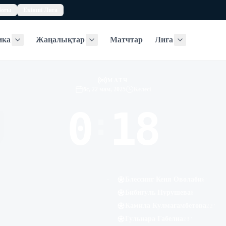
богы
Екінші Лига
ика
Жаңалықтар
Матчтар
Лига
Статистика
Жаңалықтар
Лига
МАТЧ
бс, 22 мам, 2025
Келесі
0
18
:
-
Блессинг Кеня Оволаби
6
'
Бибигуль Нурушева
8
'
Камила Кулмагамбетова
22
'
Гульнара Габелиа
23
'