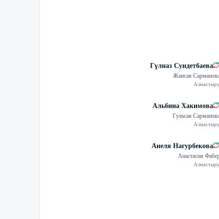
Гүлназ Сундетбаева
Жансая Сарманов
Алмастыр
Альбина Хакимова
Гульсая Сарманов
Алмастыр
Анеля Нагурбекова
Анастасия Фабе
Алмастыр