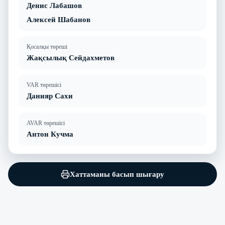
Денис Лабашов
Алексей Шабанов
Қосалқы төреші
Жақсылық Сейдахметов
VAR төрешісі
Данияр Сахи
AVAR төрешісі
Антон Кучма
Хаттаманы басып шығару