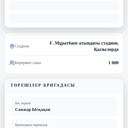
Ғ. Мұратбаев атындағы стадион,
Стадион
Қызылорда
1 000
Көрермен саны
ТӨРЕШІЛЕР БРИГАДАСЫ
Бас төреші
Санжар Ысқақов
Қапталдағы төрешілер