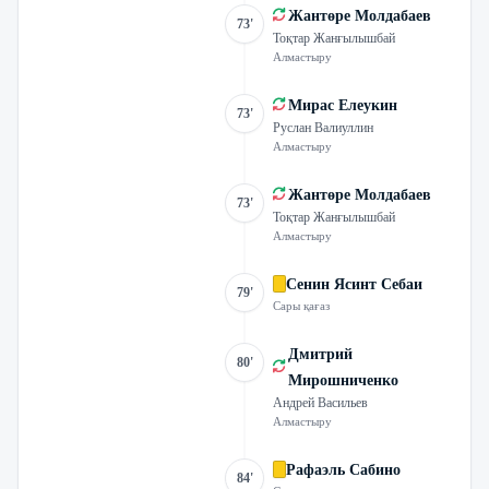
Жантөре Молдабаев
73'
Тоқтар Жанғылышбай
Алмастыру
Мирас Елеукин
73'
Руслан Валиуллин
Алмастыру
Жантөре Молдабаев
73'
Тоқтар Жанғылышбай
Алмастыру
Сенин Ясинт Себаи
79'
Сары қағаз
Дмитрий
80'
Мирошниченко
Андрей Васильев
Алмастыру
Рафаэль Сабино
84'