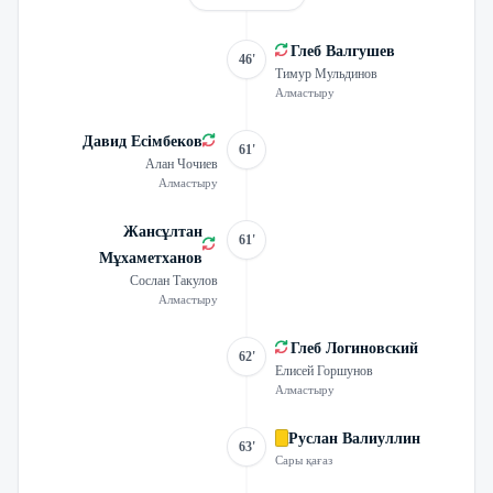
Глеб Валгушев
46'
Тимур Мульдинов
Алмастыру
Давид Есімбеков
61'
Алан Чочиев
Алмастыру
Жансұлтан
61'
Мұхаметханов
Сослан Такулов
Алмастыру
Глеб Логиновский
62'
Елисей Горшунов
Алмастыру
Руслан Валиуллин
63'
Сары қағаз