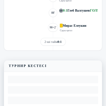
Сары қағаз
0
:
1
Глеб Валгушев
ГОЛ
!
88'
Мирас Елеукин
90+2'
Сары қағаз
2-ші тайм
0:1
Трансляцияны көру
Матчтың бейнешолуы
ТУРНИР КЕСТЕСІ