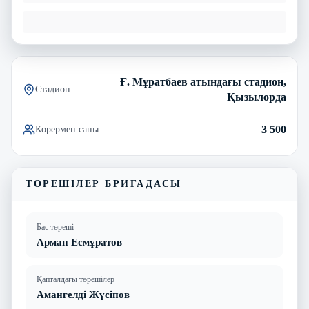
Ғ. Мұратбаев атындағы стадион,
Стадион
Қызылорда
3 500
Көрермен саны
ТӨРЕШІЛЕР БРИГАДАСЫ
Бас төреші
Арман Есмұратов
Қапталдағы төрешілер
Амангелді Жүсіпов