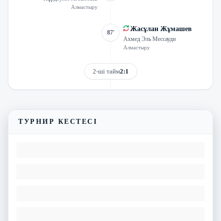
Алмастыру
Жасұлан Жұмашев
87'
Ахмед Эль Мессауди
Алмастыру
2-ші тайм
2:1
Трансляцияны көру
Матчтың бейнешолуы
ТУРНИР КЕСТЕСІ