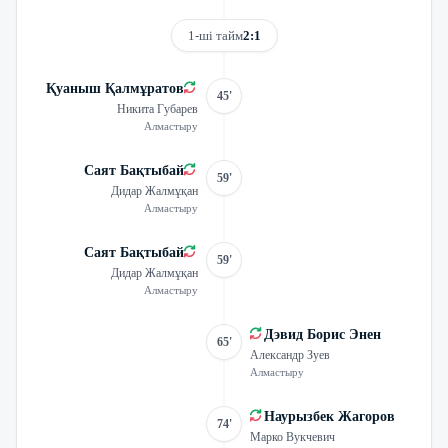
1-ші тайм
2:1
Қуаныш Қалмұратов
45'
Никита Губарев
Алмастыру
Саят Бақтыбай
59'
Дидар Жалмұқан
Алмастыру
Саят Бақтыбай
59'
Дидар Жалмұқан
Алмастыру
Дэвид Борис Энен
65'
Александр Зуев
Алмастыру
Наурызбек Жагоров
74'
Марко Вукчевич