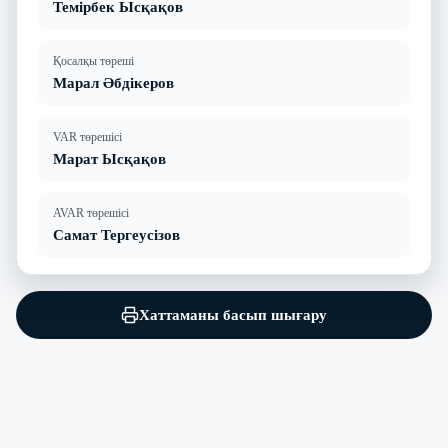
Темірбек Ысқақов
Қосалқы төреші
Марал Әбдікеров
VAR төрешісі
Марат Ысқақов
AVAR төрешісі
Самат Тергеусізов
Хаттаманы басып шығару