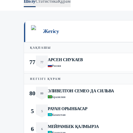
Шолу
Статистика
Құрам
Жетісу
ҚАҚПАШЫ
АРСЕН СИУКАЕВ
77
77
Россия
НЕГІЗГІ ҚҰРАМ
ЭЛИВЕЛТОН СЕМЕО ДА СИЛЬВА
80
80
Бразилия
РАУАН ОРЫНБАСАР
5
5
Казахстан
МЕЙРАМБЕК ҚАЛМЫРЗА
6
6
Казахстан