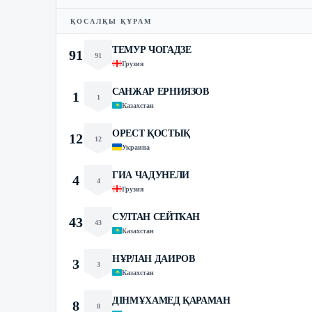
ҚОСАЛҚЫ ҚҰРАМ
ТЕМУР ЧОГАДЗЕ
91
91
Грузия
САНЖАР ЕРНИЯЗОВ
1
1
Казахстан
ОРЕСТ ҚОСТЫҚ
12
12
Украина
ГИА ЧАДУНЕЛИ
4
4
Грузия
СУЛТАН СЕЙТКАН
43
43
Казахстан
НҰРЛАН ДАИРОВ
3
3
Казахстан
ДІНМҰХАМЕД ҚАРАМАН
8
8