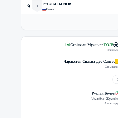
РУСЛАН БОЛОВ
9
9
Россия
1
:
0
ГОЛ
!
Серікжан Мужиков
Пенальт
Чарльстон Сильва Дос Сантос
Сары қаға
Руслан Болов
Абылайхан Жұмабе
Алмастыр