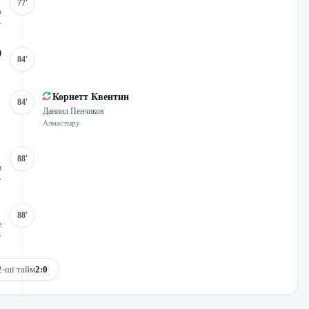
77'
о
у
84'
Корнетт Квентин
84'
Даниил Пенчиков
Алмастыру
88'
н
у
88'
е
у
2-ші тайм
2:0