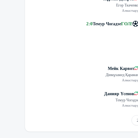
Егор Ткаченк
Алмастыр
2
:
0
ГОЛ
!
Темур Чогадзе
Мейк Карвот
Дінмұхамед Қарама
Алмастыр
Данияр Үсенов
Темур Чогадз
Алмастыр