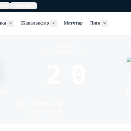
богы
Екінші Лига
ика
Жаңалықтар
Матчтар
Лига
Статистика
Жаңалықтар
Лига
МАТЧ
бс, 3 қаз, 2024
16:00
2
0
:
СУ
Е
-
Серікжан Мужиков
24
'
Темур Чогадзе
84
'