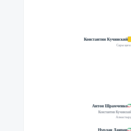
Константин Кучинский
Сары қаға
Антон Шрамченко
Константин Кучински
Алмастыр
Нұрлан Даиров