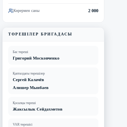
2 000
Көрермен саны
ТӨРЕШІЛЕР БРИГАДАСЫ
Бас төреші
Григорий Московченко
Қапталдағы төрешілер
Сергей Калачёв
Алишер Мынбаев
Қосалқы төреші
Жаксылык Сейдахметов
VAR төрешісі