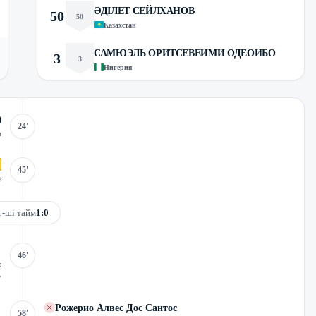
ӘДІЛЕТ СЕЙЛХАНОВ
50
50
Казахстан
САМЮЭЛЬ ОРИТСЕВЕИМИ ОДЕОИБО
3
3
Нигерия
24'
и
45'
з
1-ші тайм
1:0
46'
к
у
Рожерио Алвес Дос Сантос
58'