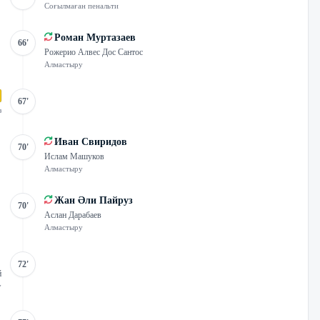
Соғылмаған пенальти
Роман Муртазаев
66'
Рожерио Алвес Дос Сантос
Алмастыру
67'
з
Иван Свиридов
70'
Ислам Машуков
Алмастыру
Жан Әли Пайруз
70'
Аслан Дарабаев
Алмастыру
72'
й
у