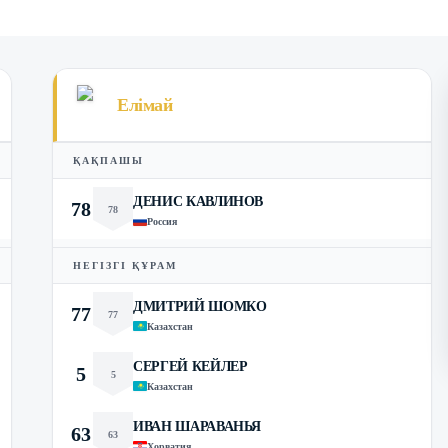
Елімай
ҚАҚПАШЫ
ДЕНИС КАВЛИНОВ
78
78
Россия
НЕГІЗГІ ҚҰРАМ
ДМИТРИЙ ШОМКО
77
77
Казахстан
СЕРГЕЙ КЕЙЛЕР
5
5
Казахстан
ИВАН ШАРАВАНЬЯ
63
63
Хорватия