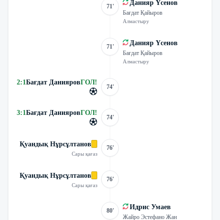
Данияр Үсенов
71'
Бағдат Қайыров
Алмастыру
Данияр Үсенов
71'
Бағдат Қайыров
Алмастыру
2
:
1
Бағдат Данияров
ГОЛ
!
74'
3
:
1
Бағдат Данияров
ГОЛ
!
74'
Қуандық Нұрсұлтанов
76'
Сары қағаз
Қуандық Нұрсұлтанов
76'
Сары қағаз
Идрис Умаев
80'
Жайро Эстефано Жан