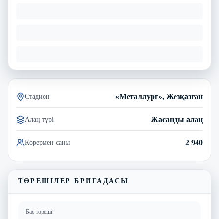
«Металлург», Жезқазған
Стадион
Жасанды алаң
Алаң түрі
2 940
Көрермен саны
ТӨРЕШІЛЕР БРИГАДАСЫ
Бас төреші