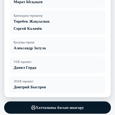
Марат Ысқақов
Қапталдағы төрешілер
Төребек Жақсылык
Сергей Калачёв
Қосалқы төреші
Александр Затула
VAR төрешісі
Данил Горда
AVAR төрешісі
Дмитрий Быстров
Хаттаманы басып шығару