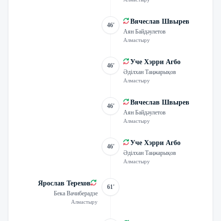
Вячеслав Швырев
46'
Аян Байдәулетов
Алмастыру
Уче Хэрри Агбо
46'
Әділхан Таңжарықов
Алмастыру
Вячеслав Швырев
46'
Аян Байдәулетов
Алмастыру
Уче Хэрри Агбо
46'
Әділхан Таңжарықов
Алмастыру
Ярослав Терехов
61'
Бека Вачиберадзе
Алмастыру