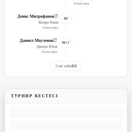
Алмастыру
Денис Митрофанов
80'
Котаро Киши
Алмастыру
Даниел Мәуленов
90+1'
Дмитро Юсов
Алмастыру
2-ші тайм
3:1
Трансляцияны көру
Матчтың бейнешолуы
ТУРНИР КЕСТЕСІ