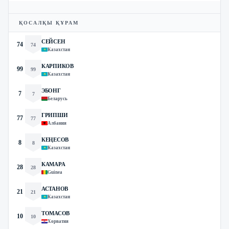
ҚОСАЛҚЫ ҚҰРАМ
СЕЙСЕН
74
74
Казахстан
КАРПИКОВ
99
99
Казахстан
ЭБОНГ
7
7
Беларусь
ГРИПШИ
77
77
Албания
КЕҢЕСОВ
8
8
Казахстан
КАМАРА
28
28
Guinea
АСТАНОВ
21
21
Казахстан
ТОМАСОВ
10
10
Хорватия