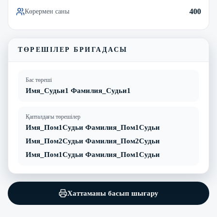
400
Көрермен саны
ТӨРЕШІЛЕР БРИГАДАСЫ
Бас төреші
Имя_Судьи1 Фамилия_Судьи1
Қапталдағы төрешілер
Имя_Пом1Судьи Фамилия_Пом1Судьи
Имя_Пом2Судьи Фамилия_Пом2Судьи
Имя_Пом1Судьи Фамилия_Пом1Судьи
Хаттаманы басып шығару