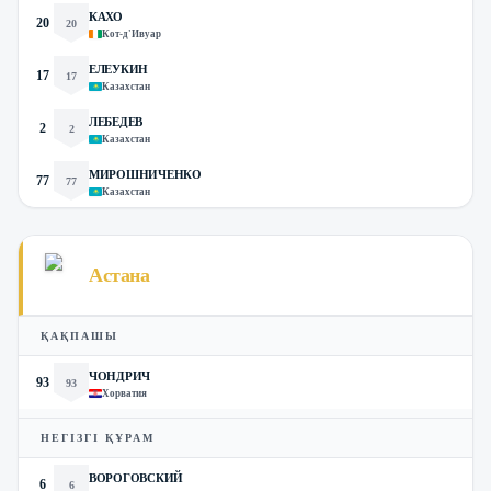
КАХО
20
20
Кот-д'Ивуар
ЕЛЕУКИН
17
17
Казахстан
ЛЕБЕДЕВ
2
2
Казахстан
МИРОШНИЧЕНКО
77
77
Казахстан
Астана
ҚАҚПАШЫ
ЧОНДРИЧ
93
93
Хорватия
НЕГІЗГІ ҚҰРАМ
ВОРОГОВСКИЙ
6
6