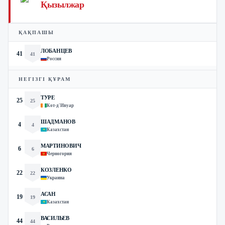
Қызылжар
ҚАҚПАШЫ
ЛОБАНЦЕВ
41
41
Россия
НЕГІЗГІ ҚҰРАМ
ТУРЕ
25
25
Кот-д'Ивуар
ШАДМАНОВ
4
4
Казахстан
МАРТИНОВИЧ
6
6
Черногория
КОЗЛЕНКО
22
22
Украина
АСАН
19
19
Казахстан
ВАСИЛЬЕВ
44
44