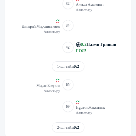
32'
Алекса Аманович
Алмастыру
34'
Дмитрий Мирошниченко
Алмастыру
0
:
2
Назми Грипши
42'
ГОЛ
!
1-ші тайм
0:2
65'
Мирас Елеукин
Алмастыру
69'
Нұрали Жақсылық
Алмастыру
2-ші тайм
0:2