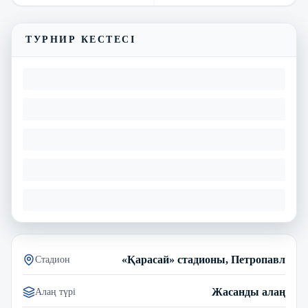
ТУРНИР КЕСТЕСІ
«Қарасай» стадионы, Петропавл
Стадион
Жасанды алаң
Алаң түрі