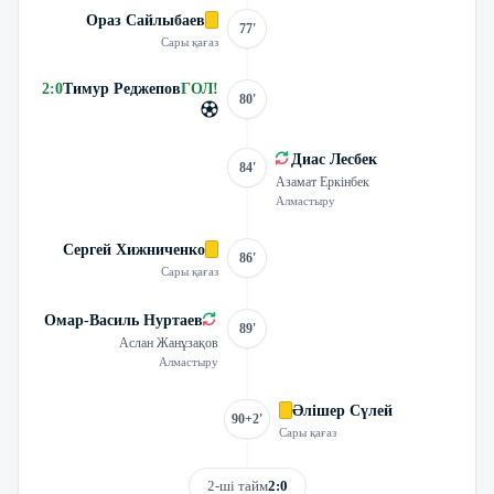
Ораз Сайлыбаев
77'
Сары қағаз
2
:
0
Тимур Реджепов
ГОЛ
!
80'
Диас Лесбек
84'
Азамат Еркінбек
Алмастыру
Сергей Хижниченко
86'
Сары қағаз
Омар-Василь Нуртаев
89'
Аслан Жанұзақов
Алмастыру
Әлішер Сүлей
90+2'
Сары қағаз
2-ші тайм
2:0