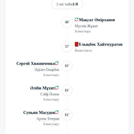
1-ші тайм
1:0
Мақсат Әмірханов
46'
Мүслім Жұмат
Алмастыру
Ұлықбек Хайтмуратов
57'
Қызыл қағаз
Сергей Хижниченко
61'
Әділет Омарбек
Алмастыру
Әліби Мұхит
61'
Сэйф Попов
Алмастыру
Супьян Масудов
61'
Артем Тетерин
Алмастыру