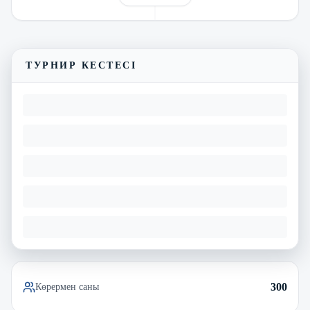
Трансляцияны көру
Матчтың бейнешолуы
ТУРНИР КЕСТЕСІ
300
Көрермен саны