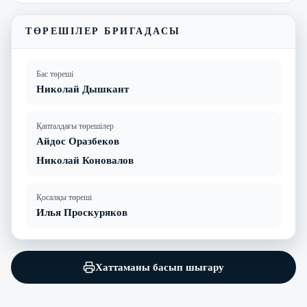
ТӨРЕШІЛЕР БРИГАДАСЫ
Бас төреші
Николай Дышкант
Қапталдағы төрешілер
Айдос Оразбеков
Николай Коновалов
Қосалқы төреші
Илья Проскуряков
Хаттаманы басып шығару