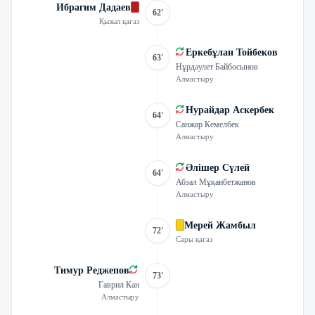
Ибрагим Дадаев
62'
Қызыл қағаз
Еркебұлан Тойбеков
63'
Нұрдәулет Байбосынов
Алмастыру
Нурайдар Аскербек
64'
Санжар Кемелбек
Алмастыру
Әлішер Сүлей
64'
Абзал Мұқанбетжанов
Алмастыру
Мерей Жамбыл
72'
Сары қағаз
Тимур Реджепов
73'
Гаврил Кан
Алмастыру