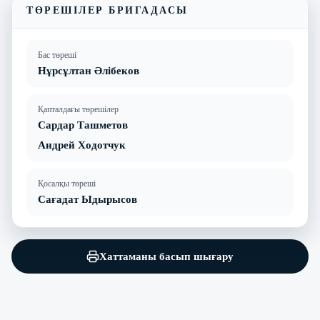
ТӨРЕШІЛЕР БРИГАДАСЫ
Бас төреші
Нұрсұлтан Әлібеков
Қапталдағы төрешілер
Сардар Ташметов
Андрей Ходотчук
Қосалқы төреші
Сағадат Ыдырысов
Хаттаманы басып шығару