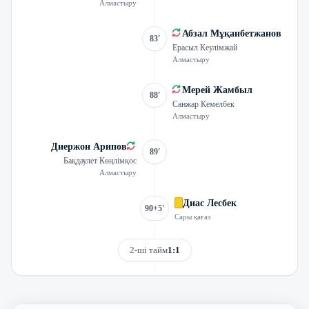
Алмастыру
Абзал Мұқанбетжанов
83'
Ерасыл Кеулімжай
Алмастыру
Мерей Жамбыл
88'
Санжар Кемелбек
Алмастыру
Диержон Арипов
89'
Бақдаулет Көңлімқос
Алмастыру
Диас Лесбек
90+5'
Сары қағаз
2-ші тайм
1:1
Трансляцияны көру
Матчтың бейнешолуы