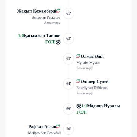
Жақып Қожамберді
61'
Вячеслав Раскатов
Алмастыру
1
:
0
Қасымжан Таипов
63'
ГОЛ
!
Олжас Әділ
63'
Мүслім Жұмат
Алмастыру
Әлішер Сүлей
64'
Еркебұлан Тойбеков
Алмастыру
1
:
1
Мадияр Нұралы
69'
ГОЛ
!
Рафкат Аслан
76'
Мейрамбек Серікбай