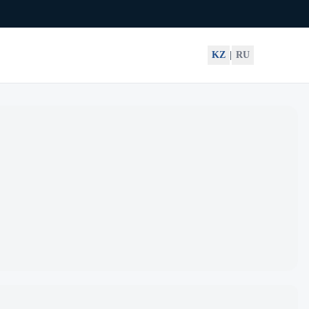
KZ
|
RU