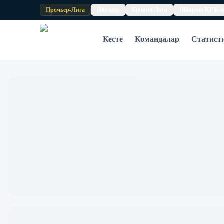
Skip to content
Премьер-Лига
Әйелдер
Бірінші Лига
Olimpbet ҚР Ку
Кесте
Командалар
Статист
Қайсар 2:2 Оқжетпес