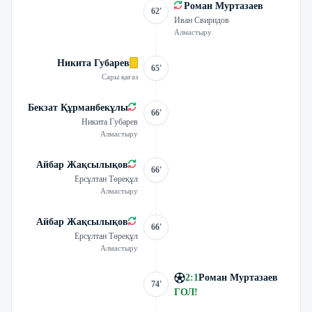
Роман Муртазаев
62'
Иван Свиридов
Алмастыру
Никита Губарев
65'
Сары қағаз
Бекзат Құрманбекұлы
66'
Никита Губарев
Алмастыру
Айбар Жақсылықов
66'
Ерсұлтан Төреқұл
Алмастыру
Айбар Жақсылықов
66'
Ерсұлтан Төреқұл
Алмастыру
2
:
1
Роман Муртазаев
74'
ГОЛ
!