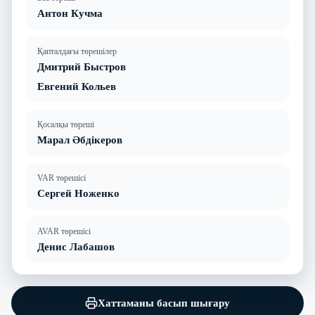
Антон Кучма
Қапталдағы төрешілер
Дмитрий Быстров
Евгений Кольев
Қосалқы төреші
Марал Әбдікеров
VAR төрешісі
Сергей Ноженко
AVAR төрешісі
Денис Лабашов
Хаттаманы басып шығару