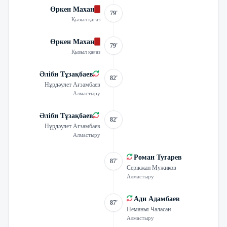
Өркен Махан
79'
Қызыл қағаз
Өркен Махан
79'
Қызыл қағаз
Әліби Тұзақбаев
82'
Нұрдәулет Ағзамбаев
Алмастыру
Әліби Тұзақбаев
82'
Нұрдәулет Ағзамбаев
Алмастыру
Роман Тугарев
87'
Серікжан Мужиков
Алмастыру
Ади Адамбаев
87'
Неманья Чаласан
Алмастыру