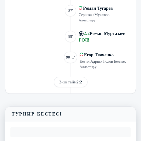
Роман Тугарев
87'
Серікжан Мужиков
Алмастыру
2
:
2
Роман Муртазаев
88'
ГОЛ
!
Егор Ткаченко
90+1'
Кевин Адриан Ролон Бенитес
Алмастыру
2-ші тайм
2:2
Трансляцияны көру
Матчтың бейнешолуы
ТУРНИР КЕСТЕСІ