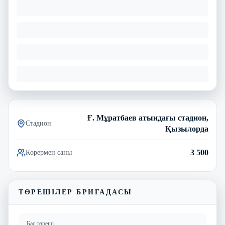
Ғ. Мұратбаев атындағы стадион,
Стадион
Қызылорда
3 500
Көрермен саны
ТӨРЕШІЛЕР БРИГАДАСЫ
Бас төреші