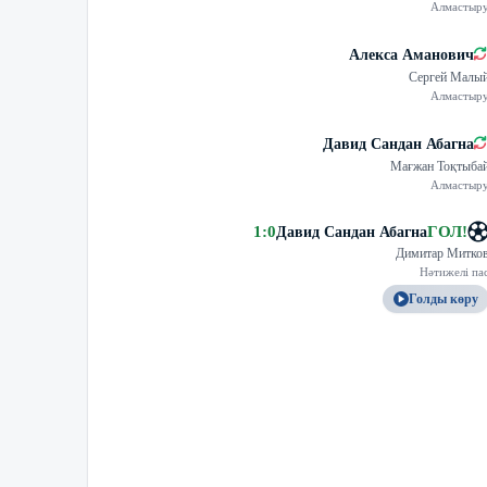
Алмастыр
Алекса Аманович
Сергей Малы
Алмастыр
Давид Сандан Абагна
Мағжан Тоқтыба
Алмастыр
1
:
0
ГОЛ
!
Давид Сандан Абагна
Димитар Митко
Нәтижелі па
Голды көру