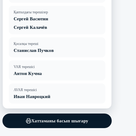
Қапталдағы төрешілер
Сергей Васютин
Сергей Калачёв
Қосалқы төреші
Станислав Пучков
VAR төрешісі
Антон Кучма
AVAR төрешісі
Иван Навроцкий
Хаттаманы басып шығару