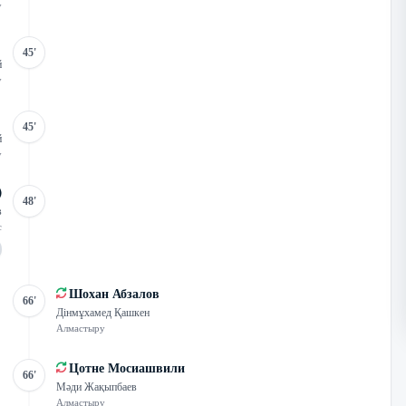
у
45'
й
у
45'
й
у
48'
в
с
Шохан Абзалов
66'
Дінмұхамед Қашкен
Алмастыру
Цотне Мосиашвили
66'
Мәди Жақыпбаев
Алмастыру