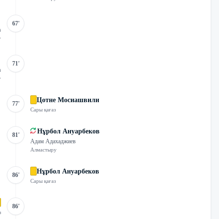
67'
в
у
71'
в
у
Цотне Мосиашвили
77'
Сары қағаз
Нұрбол Ануарбеков
81'
Адам Адахаджиев
Алмастыру
Нұрбол Ануарбеков
86'
Сары қағаз
86'
з