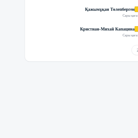
Қажымұқан Төлепберген
Сары қаға
Кристиан-Михай Капацина
Сары қаға