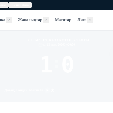
богы
Екінші Лига
ика
Жаңалықтар
Матчтар
Лига
Статистика
Жаңалықтар
Лига
OLIMPBET ҚАЗАҚСТАН КУБОГЫ
ср, 13 мам, 2026
20:00
1
0
:
-
Давид Сандан Абагна
48
'