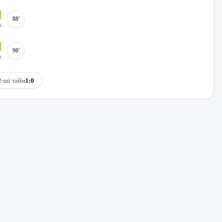
88'
з
90'
з
2-ші тайм
1:0