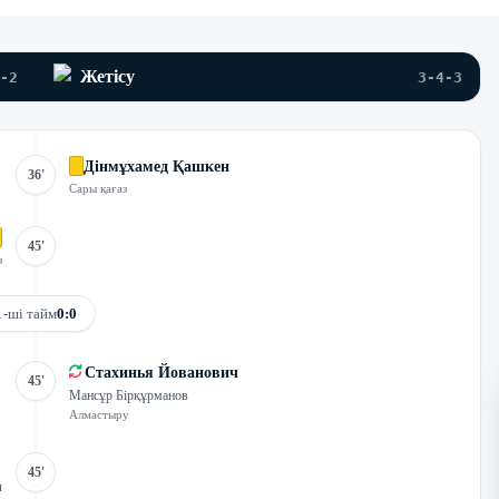
Жетісу
-2
3-4-3
Дінмұхамед Қашкен
36'
Сары қағаз
45'
з
1-ші тайм
0:0
Стахинья Йованович
45'
Мансұр Бірқұрманов
Алмастыру
45'
ч