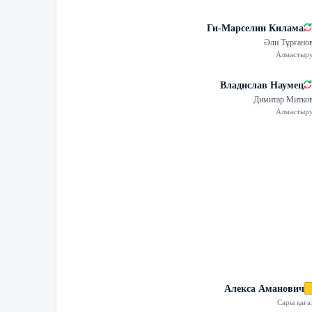
Ги-Марселин Килама
Әли Тұрғано
Алмастыр
Владислав Наумец
Димитар Митко
Алмастыр
Алекса Аманович
Сары қаға