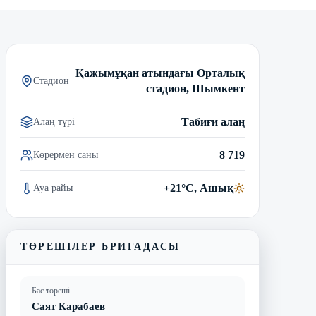
Трансляцияны көру
Матчтың бейнешолуы
Қажымұқан атындағы Орталық
Стадион
стадион, Шымкент
Табиғи алаң
Алаң түрі
8 719
Көрермен саны
+21°C, Ашық
Ауа райы
ТӨРЕШІЛЕР БРИГАДАСЫ
Бас төреші
Саят Карабаев