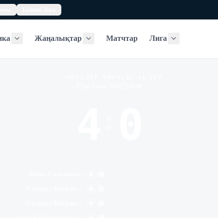
богы
Екінші Лига
ика
Жаңалықтар
Матчтар
Лига
Статистика
Жаңалықтар
Лига
ӘЙЕЛДЕР ЛИГАСЫ, 14 ТУР
дс, 3 там, 2026
20:00
4
0
:
-
Айша Садыкова
5
'
Эльнура Катран
33
'
Эльнура Катран
47
'
Зайнаб Ибрагимова