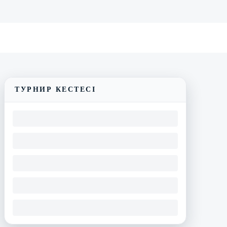
Трансляцияны көру
Матчтың бейнешолуы
ТУРНИР КЕСТЕСІ