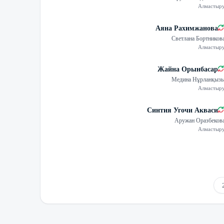
Алмастыр
Аяна Рахимжанова
Светлана Бортников
Алмастыр
Жайна Орынбасар
Медина Нұрланқыз
Алмастыр
Синтия Угочи Акваси
Аружан Оразбеков
Алмастыр