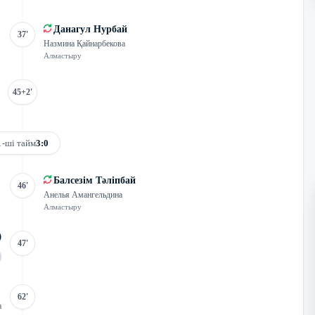
Данагул Нурбай
37'
Назмина Қайнарбекова
Алмастыру
45+2'
1-ші тайм
3:0
Балсезім Тәліпбай
46'
Анелья Амангельдина
Алмастыру
47'
62'
а