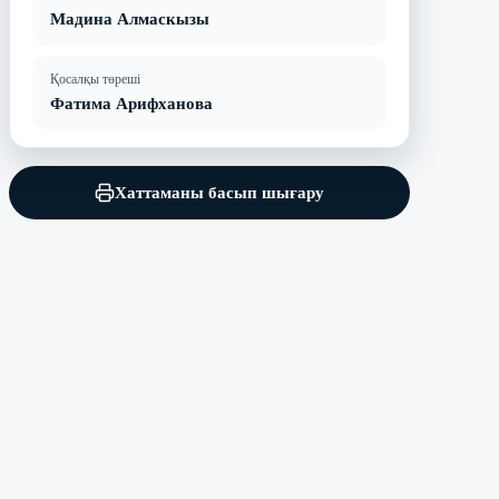
Мадина Алмаскызы
Қосалқы төреші
Фатима Арифханова
Хаттаманы басып шығару