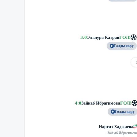
3
:
0
ГОЛ
!
Эльнура Катран
Голды көру
4
:
0
ГОЛ
!
Зайнаб Ибрагимова
Голды көру
Наргиз Хаджиева
Зайнаб Ибрагимов