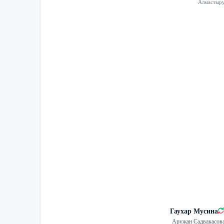
Алмастыр
Гаухар Мусина
Аружан Садвакасов