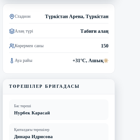
Түркістан Арена, Түркістан
Стадион
Табиғи алаң
Алаң түрі
150
Көрермен саны
+31°C, Ашық
Ауа райы
ТӨРЕШІЛЕР БРИГАДАСЫ
Бас төреші
Нурбек Карасай
Қапталдағы төрешілер
Динара Идрисова