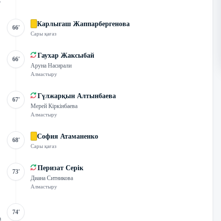
у
Карлыгаш Жаппарбергенова
66'
Сары қағаз
Гаухар Жаксыбай
66'
Аруна Насирали
Алмастыру
Гүлжарқын Алтынбаева
67'
Мерей Кіркінбаева
Алмастыру
София Атаманенко
68'
Сары қағаз
Перизат Серік
73'
Диана Ситникова
Алмастыру
74'
а