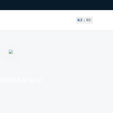
KZ
|
RU
ОРДАБАСЫ Ә