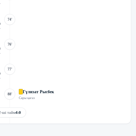
у
74'
а
у
76'
ы
у
77'
а
у
Гүлизат Рысбек
88'
Сары қағаз
2-ші тайм
4:0