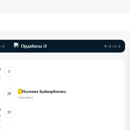
47
'
Ордабасы Ә
-3
4-2-3-1
5'
Назмина Қайнарбекова
20'
Сары қағаз
33'
а
с