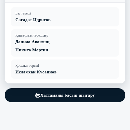
Бас төреші
Сагадат Идрисов
Қапталдағы төрешілер
Данила Авакянц
Никита Мортин
Қосалқы төреші
Исламхан Кусаинов
Хаттаманы басып шығару