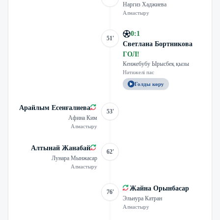
Наргиз Хаджиева
Алмастыру
0
:
1
51'
Светлана Бортникова
ГОЛ
!
Кенжебубу Ырысбеқ қызы
Нәтижелі пас
Голды көру
Арайлым Есенғалиева
53'
Афина Ким
Алмастыру
Алтынай Жанабай
62'
Лунара Мынжасар
Алмастыру
Жайна Орынбасар
76'
Эльнура Катран
Алмастыру