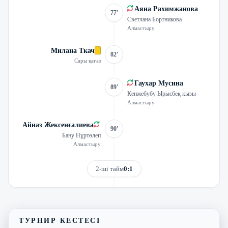
Аяна Рахимжанова
77'
Светлана Бортникова
Алмастыру
Милана Ткач
82'
Сары қағаз
Гаухар Мусина
89'
Кенжебубу Ырысбеқ қызы
Алмастыру
Айназ Жексенғалиева
90'
Бану Нұртөлеп
Алмастыру
2-ші тайм
0:1
Трансляцияны көру
Матчтың бейнешолуы
ТУРНИР КЕСТЕСІ