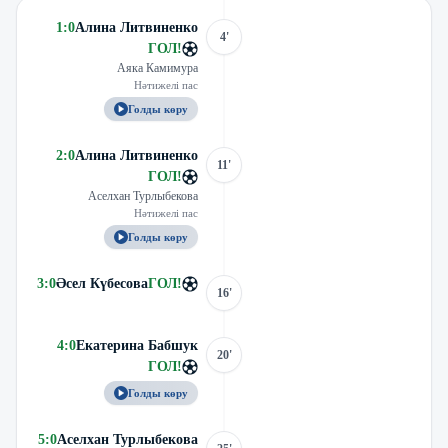
1
:
0
Алина Литвиненко
4'
ГОЛ
!
Аяка Камимура
Нәтижелі пас
Голды көру
2
:
0
Алина Литвиненко
11'
ГОЛ
!
Аселхан Турлыбекова
Нәтижелі пас
Голды көру
3
:
0
Әсел Күбесова
ГОЛ
!
16'
4
:
0
Екатерина Бабшук
20'
ГОЛ
!
Голды көру
5
:
0
Аселхан Турлыбекова