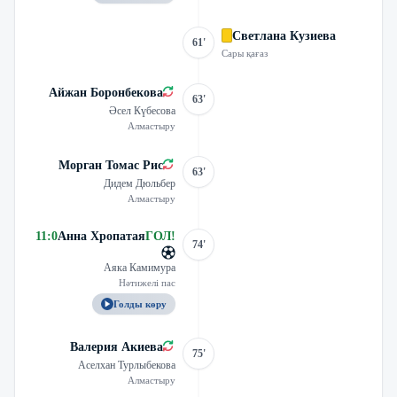
Светлана Кузиева
61'
Сары қағаз
Айжан Боронбекова
63'
Әсел Күбесова
Алмастыру
Морган Томас Рис
63'
Дидем Дюльбер
Алмастыру
11
:
0
Анна Хропатая
ГОЛ
!
74'
Аяка Камимура
Нәтижелі пас
Голды көру
Валерия Акиева
75'
Аселхан Турлыбекова
Алмастыру