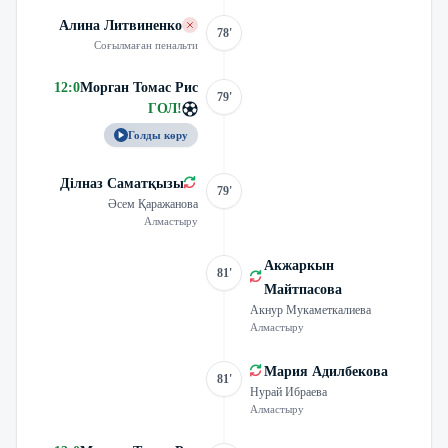
Алина Литвиненко
78'
Соғылмаған пенальти
12
:
0
Морган Томас Рис
79'
ГОЛ
!
Голды көру
Ділназ Саматқызы
79'
Әсем Қаражанова
Алмастыру
Акжаркын
81'
Майтпасова
Акнур Мукаметкалиева
Алмастыру
Мария Адилбекова
81'
Нурай Ибраева
Алмастыру