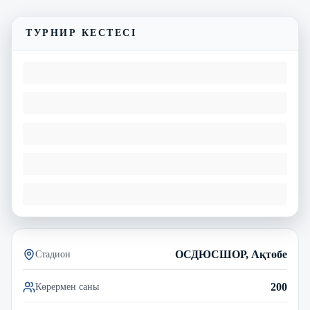
Матчтың бейнешолуы
ТУРНИР КЕСТЕСІ
ОСДЮСШОР, Ақтөбе
Стадион
200
Көрермен саны