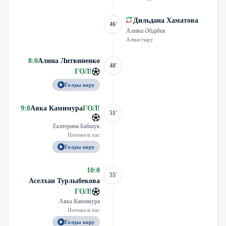
Дильдана Хаматова
46'
Алима Әбдібек
Алмастыру
8
:
0
Алина Литвиненко
48'
ГОЛ
!
Голды көру
9
:
0
Аяка Камимура
ГОЛ
!
51'
Екатерина Бабшук
Нәтижелі пас
Голды көру
10
:
0
55'
Аселхан Турлыбекова
ГОЛ
!
Аяка Камимура
Нәтижелі пас
Голды көру