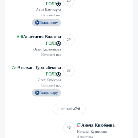
25'
ГОЛ
!
Аяка Камимура
Нәтижелі пас
Голды көру
6
:
0
Анастасия Власова
29'
ГОЛ
!
Әсем Қаражанова
Нәтижелі пас
7
:
0
Аселхан Турлыбекова
33'
ГОЛ
!
Әсел Күбесова
Нәтижелі пас
Голды көру
1-ші тайм
7:0
Анеля Киюбаева
46'
Наталья Кузнецова
Алмастыру