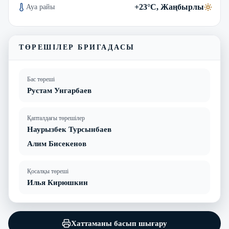
+23°C, Жаңбырлы
Ауа райы
ТӨРЕШІЛЕР БРИГАДАСЫ
Бас төреші
Рустам Унгарбаев
Қапталдағы төрешілер
Наурызбек Турсынбаев
Алим Бисекенов
Қосалқы төреші
Илья Кирюшкин
Хаттаманы басып шығару