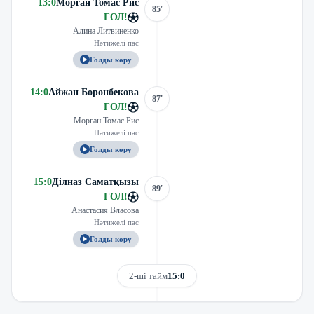
13
:
0
Морган Томас Рис
85'
ГОЛ
!
Алина Литвиненко
Нәтижелі пас
Голды көру
14
:
0
Айжан Боронбекова
87'
ГОЛ
!
Морган Томас Рис
Нәтижелі пас
Голды көру
15
:
0
Ділназ Саматқызы
89'
ГОЛ
!
Анастасия Власова
Нәтижелі пас
Голды көру
2-ші тайм
15:0
Трансляцияны көру