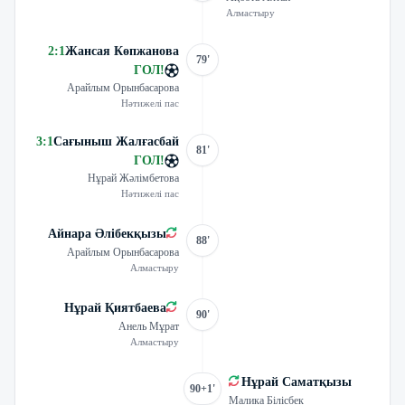
Алмастыру
2
:
1
Жансая Көпжанова
79'
ГОЛ
!
Арайлым Орынбасарова
Нәтижелі пас
3
:
1
Сағыныш Жалғасбай
81'
ГОЛ
!
Нұрай Жәлімбетова
Нәтижелі пас
Айнара Әлібекқызы
88'
Арайлым Орынбасарова
Алмастыру
Нұрай Қиятбаева
90'
Анель Мұрат
Алмастыру
Нұрай Саматқызы
90+1'
Малика Білісбек