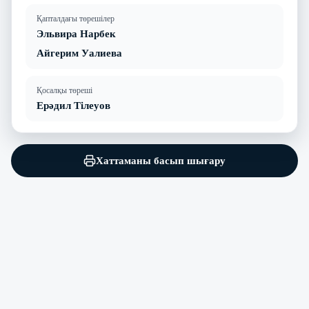
Қапталдағы төрешілер
Эльвира Нарбек
Айгерим Уалиева
Қосалқы төреші
Ерәдил Тілеуов
Хаттаманы басып шығару