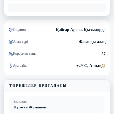
Қайсар Арена, Қызылорда
Стадион
Жасанды алаң
Алаң түрі
57
Көрермен саны
+29°C, Ашық
Ауа райы
ТӨРЕШІЛЕР БРИГАДАСЫ
Бас төреші
Нуржан Жумашев