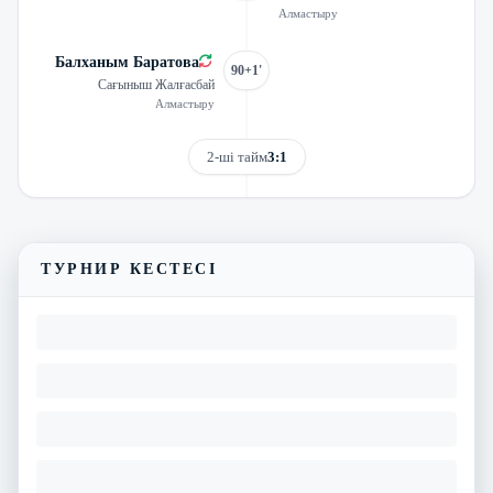
Алмастыру
Балханым Баратова
90+1'
Сағыныш Жалғасбай
Алмастыру
2-ші тайм
3:1
Трансляцияны көру
Матчтың бейнешолуы
ТУРНИР КЕСТЕСІ