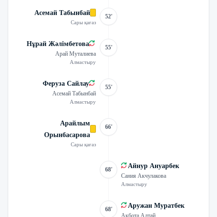
Асемай Табынбай
52'
Сары қағаз
Нұрай Жәлімбетова
55'
Арай Муталиева
Алмастыру
Феруза Сайлау
55'
Асемай Табынбай
Алмастыру
Арайлым
66'
Орынбасарова
Сары қағаз
Айнур Ануарбек
68'
Сания Акчулакова
Алмастыру
Аружан Муратбек
68'
Ақбота Алтай