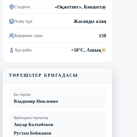
«Оқжетпес», Көкшетау
Стадион
Жасанды алаң
Алаң түрі
150
Көрермен саны
+18°C, Ашық
Ауа райы
ТӨРЕШІЛЕР БРИГАДАСЫ
Бас төреші
Владимир Никлевич
Қапталдағы төрешілер
Ануар Балтабеков
Рустам Бейжанов