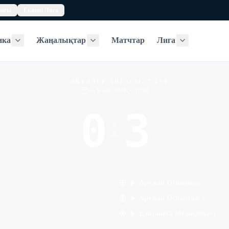
богы
Екінші Лига
ика
Жаңалықтар
Матчтар
Лига
Статистика
Жаңалықтар
Лига
ӘЙЕЛДЕР ЛИГАСЫ, 7 ТУР
сс, 9 мау, 2026
17:00
0
3
:
-
Аружан Оспанова
58
'
Аружан Оспанова
70
'
Елизавета Медведева
90
'