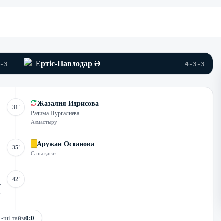
Ертіс-Павлодар Ә
-3
4-3-3
Жазалия Идрисова
31'
Радима Нургалиева
Алмастыру
Аружан Оспанова
35'
Сары қағаз
42'
т
у
1-ші тайм
0:0