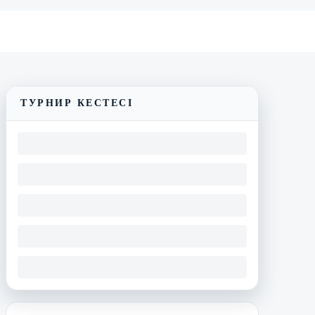
Трансляцияны көру
Матчтың бейнешолуы
ТУРНИР КЕСТЕСІ