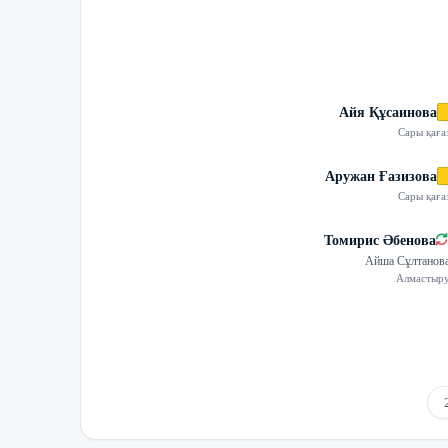
Айя Құсаинова
Сары қаға
Аружан Ғазизова
Сары қаға
Томирис Әбенова
Айша Сұлтанов
Алмастыр