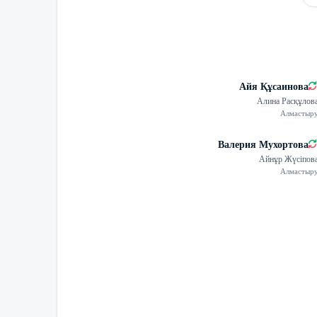
Айя Құсаинова
Алина Расқұлов
Алмастыр
Валерия Мухортова
Айнұр Жүсіпов
Алмастыр