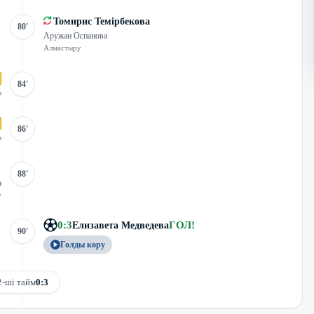
Томирис Темірбекова
80'
Аружан Оспанова
Алмастыру
84'
з
86'
з
88'
а
у
0
:
3
ГОЛ
!
Елизавета Медведева
90'
Голды көру
2-ші тайм
0:3