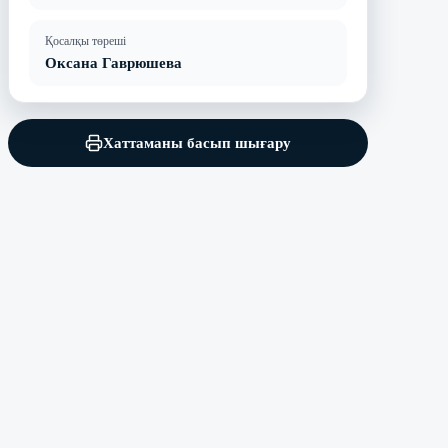
Қосалқы төреші
Оксана Гаврюшева
Хаттаманы басып шығару