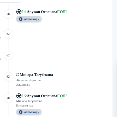
0
:
1
ГОЛ
!
Аружан Оспанова
58'
Голды көру
62'
а
у
62'
а
у
Минора Тлеубекова
62'
Жазалия Идрисова
Алмастыру
0
:
2
ГОЛ
!
Аружан Оспанова
70'
Минора Тлеубекова
Нәтижелі пас
Голды көру