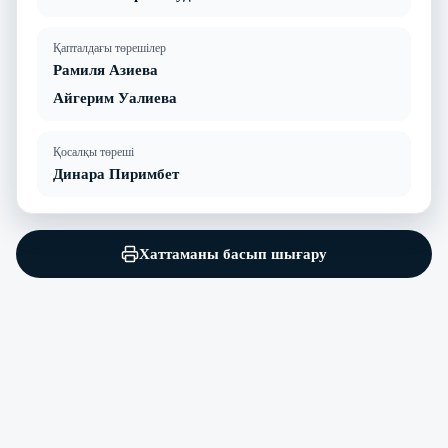
Қапталдағы төрешілер
Рамиля Азиева
Айгерим Уалиева
Қосалқы төреші
Динара Пиримбет
Хаттаманы басып шығару