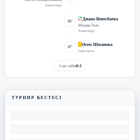
Алмастыру
Диана Кенесбаева
85'
Милана Ткач
Алмастыру
Әсем Шманова
87'
Сары қағаз
2-ші тайм
0:3
Трансляцияны көру
Матчтың бейнешолуы
ТУРНИР КЕСТЕСІ