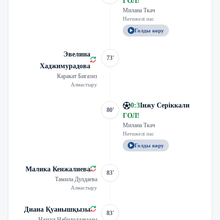
ГОЛ
!
Милана Ткач
Нәтижелі пас
Голды көру
Эвелина
73'
Хаджимурадова
Каракат Бигазиз
Алмастыру
0
:
3
Інжу Серіккали
80'
ГОЛ
!
Милана Ткач
Нәтижелі пас
Голды көру
Малика Кенжалиева
83'
Тамила Дулдаева
Алмастыру
Диана Қуанышқызы
83'
Назгул Набидоллакызы