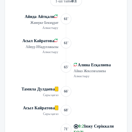
1-ші тайм
0:1
Айида Айтқали
61'
Жанерке Бекмұрат
Алмастыру
Асыл Кайратова
61'
Айнур Ибадуллакызы
Алмастыру
Алина Есқалиева
65'
Айназ Жексенғалиева
Алмастыру
Тамила Дулдаева
66'
Сары қағаз
Асыл Кайратова
68'
Сары қағаз
0
:
2
Інжу Серіккали
71'