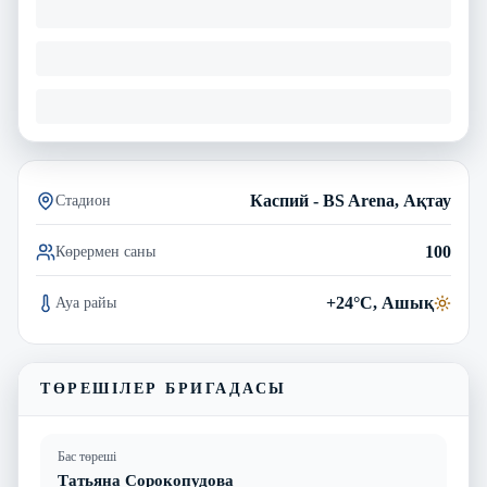
Каспий - BS Arena, Ақтау
Стадион
100
Көрермен саны
+24°C, Ашық
Ауа райы
ТӨРЕШІЛЕР БРИГАДАСЫ
Бас төреші
Татьяна Сорокопудова