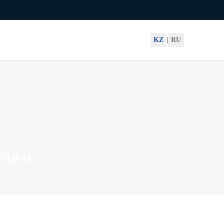
KZ
|
RU
САР Ә