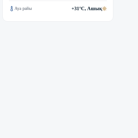
+31°C, Ашық
Ауа райы