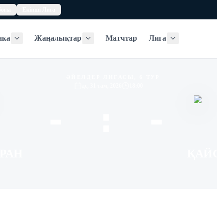
богы
Екінші Лига
ика
Жаңалықтар
Матчтар
Лига
Статистика
Жаңалықтар
Лига
ӘЙЕЛДЕР ЛИГАСЫ, 6 ТУР
дс, 31 там, 2026
18:00
- : -
РАН
ҚАЙ