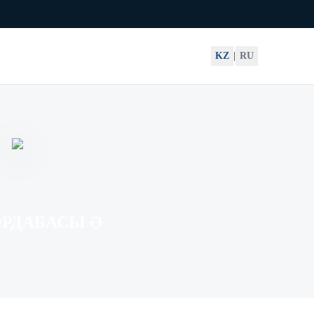
KZ
|
RU
ОРДАБАСЫ Ә