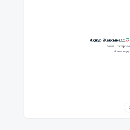
Ақнұр Жақсыкелді
Аяна Тоқтарова
Алмастыру