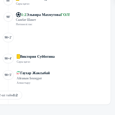
88'
Сары қағаз
1
:
2
ГОЛ
!
Эльвира Махмутова
90'
Сымбат Шамет
Нәтижелі пас
90+2'
Виктория Субботина
90+4'
Сары қағаз
Гаухар Жаксыбай
90+5'
Айғаным Бекмұрат
Алмастыру
2-ші тайм
1:2