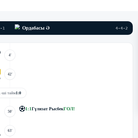
Ордабасы Ә
-1
4-4-2
4'
42'
з
1-ші тайм
1:0
1
:
1
ГОЛ
!
Гүлизат Рысбек
50'
63'
а