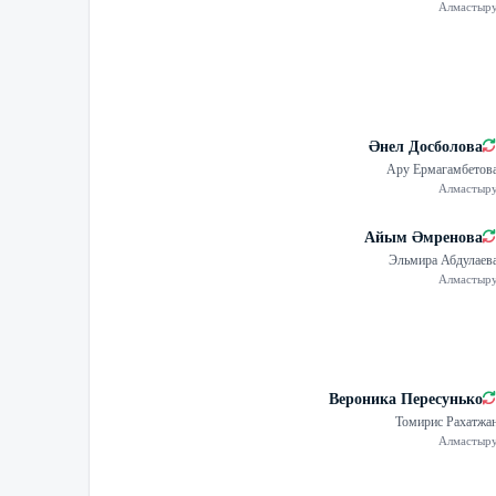
Алмастыр
Әнел Досболова
Ару Ермагамбетов
Алмастыр
Айым Әмренова
Эльмира Абдулаев
Алмастыр
Вероника Пересунько
Томирис Рахатжа
Алмастыр