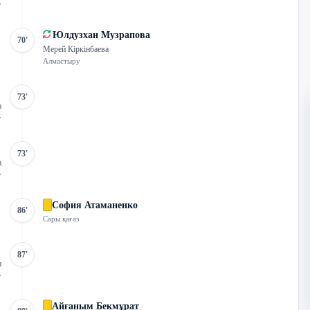
у
Юлдузхан Музрапова
70'
Мерей Кіркінбаева
Алмастыру
73'
а
у
73'
а
у
София Атаманенко
86'
Сары қағаз
87'
н
у
Айғаным Бекмұрат