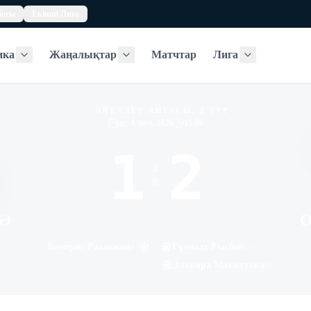
богы
Екінші Лига
ика
Жаңалықтар
Матчтар
Лига
Статистика
Жаңалықтар
Лига
ӘЙЕЛДЕР ЛИГАСЫ, 2 ТУР
дс, 4 мам, 2026
15:00
1
2
:
 Ә
Томирис Рахатжан
Гүлизат Рысбек
4
'
50
'
Эльвира Махмутова
90
'