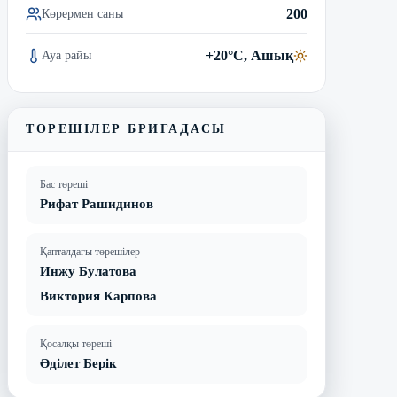
200
Көрермен саны
+20°C, Ашық
Ауа райы
ТӨРЕШІЛЕР БРИГАДАСЫ
Бас төреші
Рифат Рашидинов
Қапталдағы төрешілер
Инжу Булатова
Виктория Карпова
Қосалқы төреші
Әділет Берік