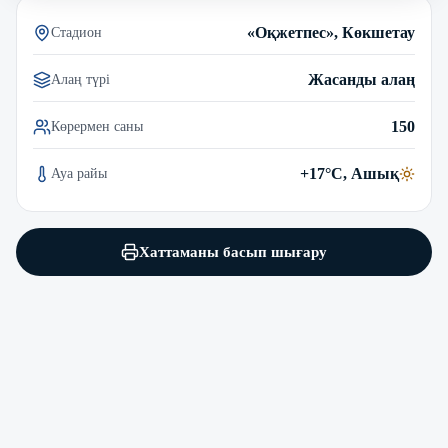
«Оқжетпес», Көкшетау
Стадион
Жасанды алаң
Алаң түрі
150
Көрермен саны
+17°C, Ашық
Ауа райы
Хаттаманы басып шығару