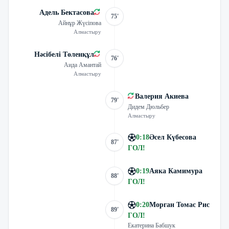
Адель Бектасова
75'
Айнұр Жүсіпова
Алмастыру
Нәсібелі Төленқұл
76'
Аида Амантай
Алмастыру
Валерия Акиева
79'
Дидем Дюльбер
Алмастыру
0
:
18
Әсел Күбесова
87'
ГОЛ
!
0
:
19
Аяка Камимура
88'
ГОЛ
!
0
:
20
Морган Томас Рис
89'
ГОЛ
!
Екатерина Бабшук