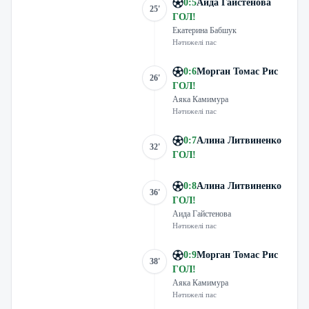
0
:
5
Аида Гайстенова
25'
ГОЛ
!
Екатерина Бабшук
Нәтижелі пас
0
:
6
Морган Томас Рис
26'
ГОЛ
!
Аяка Камимура
Нәтижелі пас
0
:
7
Алина Литвиненко
32'
ГОЛ
!
0
:
8
Алина Литвиненко
36'
ГОЛ
!
Аида Гайстенова
Нәтижелі пас
0
:
9
Морган Томас Рис
38'
ГОЛ
!
Аяка Камимура
Нәтижелі пас