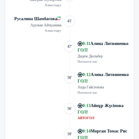
Алмастыру
Русалина Шамбасова
45'
Аружан Айтқожина
Алмастыру
0
:
11
Алина Литвиненко
47'
ГОЛ
!
Дидем Дюльбер
Нәтижелі пас
0
:
12
Алина Литвиненко
50'
ГОЛ
!
Аида Гайстенова
Нәтижелі пас
0
:
13
Айнұр Жүсіпова
56'
ГОЛ
!
АВТОГОЛ
0
:
14
Морган Томас Рис
59'
ГОЛ
!