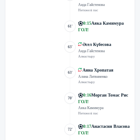
Аида Гайстенова
Нәтижелі пас
0
:
15
Аяка Камимура
61'
ГОЛ
!
Әсел Күбесова
63'
Аида Гайстенова
Алмастыру
Анна Хропатая
63'
Алина Литвиненко
Алмастыру
0
:
16
Морган Томас Рис
70'
ГОЛ
!
Аяка Камимура
Нәтижелі пас
0
:
17
Анастасия Власова
72'
ГОЛ
!