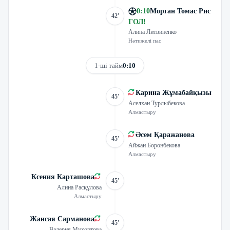
0
:
10
Морган Томас Рис
42'
ГОЛ
!
Алина Литвиненко
Нәтижелі пас
1-ші тайм
0:10
Карина Жұмабайқызы
45'
Аселхан Турлыбекова
Алмастыру
Әсем Қаражанова
45'
Айжан Боронбекова
Алмастыру
Ксения Карташова
45'
Алина Расқұлова
Алмастыру
Жансая Сарманова
45'
Валерия Мухортова