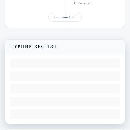
Нәтижелі пас
2-ші тайм
0:20
Трансляцияны көру
Матчтың бейнешолуы
ТУРНИР КЕСТЕСІ