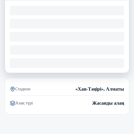
«Хан-Тәңірі», Алматы
Стадион
Жасанды алаң
Алаң түрі