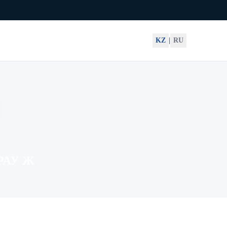
KZ
|
RU
РАУ Ж